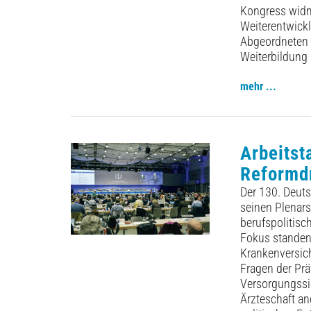
Kongress widm
Weiterentwickl
Abgeordneten ü
Weiterbildung
mehr ...
Arbeitst
Reformd
Der 130. Deuts
seinen Plenars
berufspolitis
Fokus standen 
Krankenversic
Fragen der Pr
Versorgungssic
Ärzteschaft a