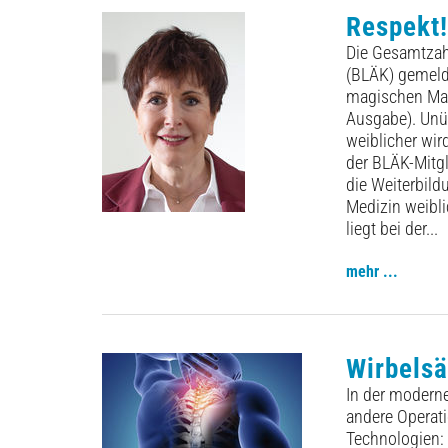
Respekt!
Die Gesamtzah
(BLÄK) gemelde
magischen Mar
Aus­gabe). Unü
weiblicher wird
der BLÄK-Mitgl
die Weiterbild
Medizin weiblic
liegt bei der...
mehr ...
Wirbelsä
In der moderne
andere Opera­t
Technologien: