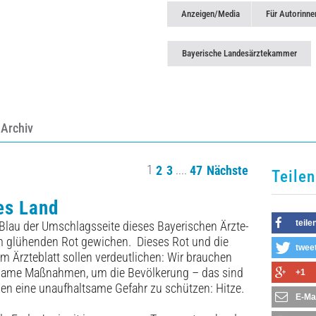
Anzeigen/Media
Für Autorinne
Bayerische Landesärztekammer
Archiv
1
....
2
3
47
Nächste
Teilen
es Land
teile
Blau der Umschlagsseite dieses Bayerischen Ärzte­
em glühenden Rot gewichen. Dieses Rot und die
twee
sem Ärzteblatt sollen verdeutlichen: Wir brauchen
same Maßnahmen, um die Bevölkerung – das sind
+1
en eine unaufhaltsame Gefahr zu schützen: Hitze.
E-Ma