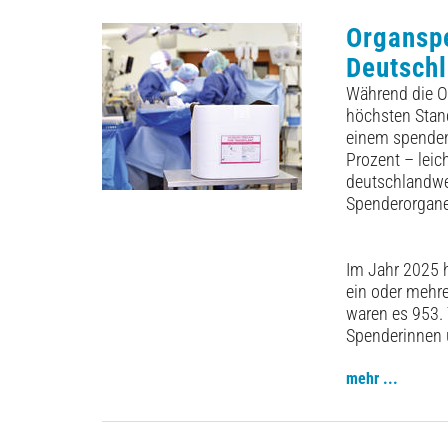
Organspe
Deutsch
Während die O
höchsten Stand
einem spenden
Prozent – leich
deutschlandwei
Spenderorgan
Im Jahr 2025 
ein oder mehre
waren es 953.
Spenderinnen 
mehr ...