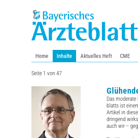
Home
Inhalte
Aktuelles Heft
CME
Seite 1 von 47
Glühend
Das moderate 
blatts ist ein
Artikel in die
dringend wirk
auch wir – geg