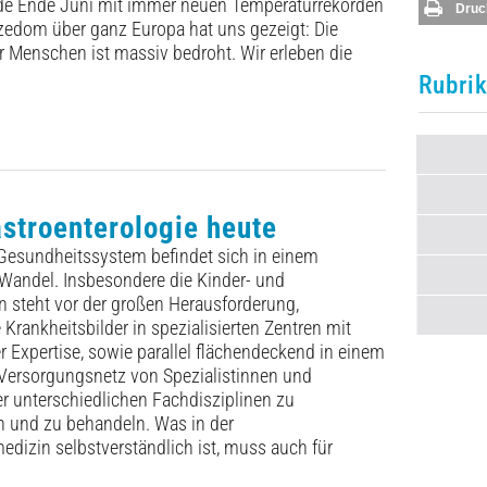
ode Ende Juni mit immer neuen Temperaturrekorden
Druc
zedom über ganz Europa hat uns gezeigt: Die
 Menschen ist massiv bedroht. Wir erleben die
Rubri
stroenterologie heute
Gesundheitssystem befindet sich in einem
 Wandel. Insbesondere die Kinder- und
 steht vor der großen Herausforderung,
rankheitsbilder in spezialisierten Zentren mit
 Expertise, ­sowie ­parallel flächendeckend in einem
ersorgungsnetz von Spezialistinnen und
er unterschiedlichen Fachdisziplinen zu
n und zu behandeln. Was in der
izin selbstverständlich ist, muss auch für