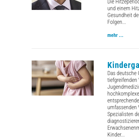
Die Hitzeperi
und einem Hit
Gesundheit der
Folgen...
mehr ...
Kinderga
Das deutsche 
tiefgreifenden
Jugendmedizin
hochkomplexe K
entsprechender
umfassenden V
Spezialisten d
diagnostiziere
Erwachsenenmed
Kinder...