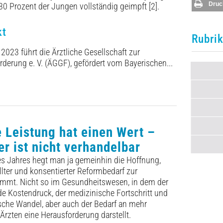
Druc
 Prozent der Jungen vollständig geimpft [2].
kt
Rubri
2023 führt die Ärztliche Gesellschaft zur
derung e. V. (ÄGGF), gefördert vom Bayerischen...
e Leistung hat einen Wert –
er ist nicht verhandelbar
es Jahres hegt man ja gemeinhin die Hoffnung,
llter und konsentierter Reformbedarf zur
mt. Nicht so im Gesundheitswesen, in dem der
de Kostendruck, der medizinische Fortschritt und
sche Wandel, aber auch der Bedarf an mehr
Ärzten eine Herausforderung darstellt.