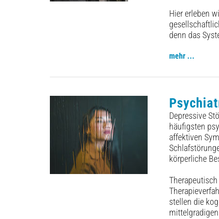
Hier erleben w
gesellschaftli
denn das System
mehr ...
Psychiat
Depressive St
häufigsten ps
affektiven Sy
Schlafstörung
körperliche ­
Therapeutisch 
Therapieverfa
stellen die ko
mittelgradigen