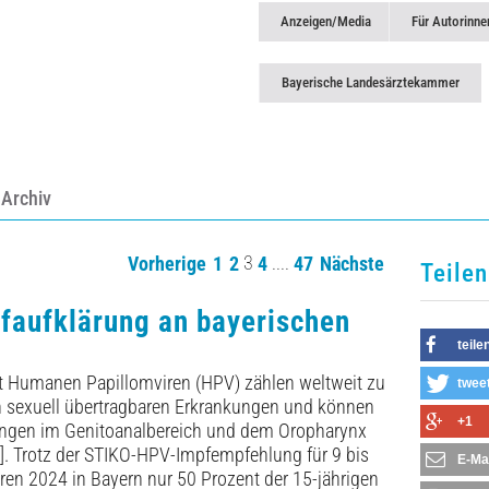
Anzeigen/Media
Für Autorinne
Bayerische Landesärztekammer
Archiv
3
....
Vorherige
1
2
4
47
Nächste
Teilen
faufklärung an bayerischen
teile
it Humanen Papillomviren (HPV) zählen weltweit zu
twee
n sexuell übertragbaren Erkrankungen und können
+1
ngen im Genitoanalbereich und dem Oropharynx
]. Trotz der STIKO-HPV-Impfempfehlung für 9 bis
E-Ma
ren 2024 in Bayern nur 50 Prozent der 15-jährigen