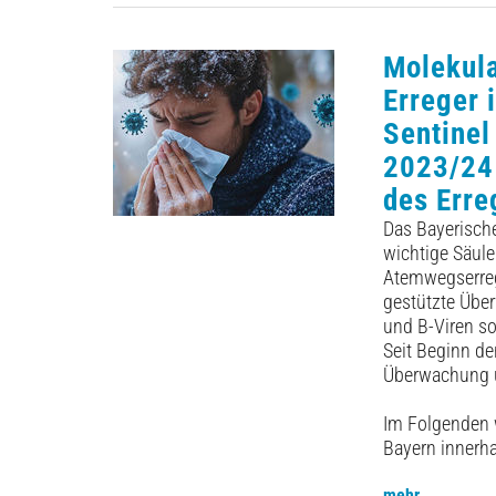
Molekula
Erreger 
Sentinel
2023/24
des Erre
Das Bayerische
wichtige Säule
Atemwegserrege
gestützte Übe
und B-Viren so
Seit Beginn d
Überwachung 
Im Folgenden w
Bayern innerha
mehr ...