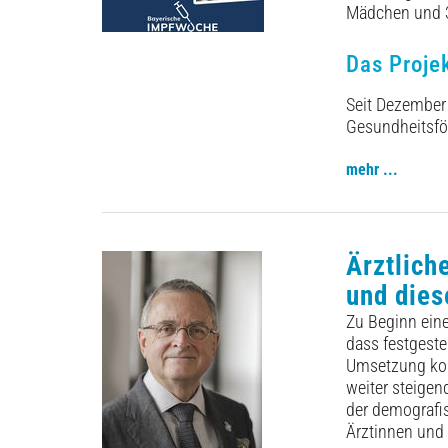
Mädchen und 30
Das Proje
Seit Dezember 
Gesundheitsför
mehr ...
Ärztlich
und dies
Zu Beginn ein
dass festgeste
Umsetzung kom
weiter steigen
der demografi
Ärztinnen und 