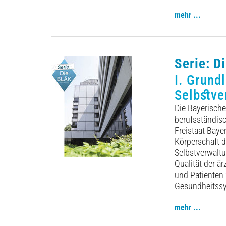
mehr ...
Serie: D
I. Grund
Selbstve
Die Bayerisch
berufsständisc
Freistaat Baye
Körperschaft d
Selbstverwaltun
Qualität der ä
und Patienten
Gesundheitssys
mehr ...