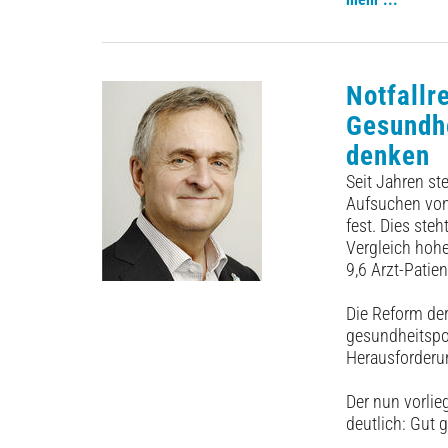
Notfallr
Gesundh
denken
Seit Jahren st
Aufsuchen von
fest. Dies st
Vergleich hoh
9,6 Arzt-Patie
Die Reform der
gesundheitspo
Herausforderu
Der nun vorlie
deutlich: Gut g