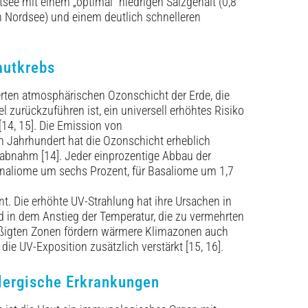
see mit einem „optimal“ niedrigen Salzgehalt (0,8
en Nordsee) und einem deutlich schnelleren
autkrebs
erten atmosphärischen Ozonschicht der ­Erde, die
 zurückzuführen ist, ein universell erhöhtes Risiko
14, 15]. Die Emission von
n Jahrhundert hat die Ozonschicht erheblich
 abnahm [14]. Jeder einprozentige Abbau der
inaliome um sechs Prozent, für Basaliome um 1,7
. Die erhöhte UV-Strahlung hat ihre Ursachen in
 in dem Anstieg der Temperatur, die zu vermehrten
äßigten Zonen fördern wärmere ­Klimazonen auch
ie UV-Exposition zusätzlich verstärkt [15, 16].
lergische Erkrankungen