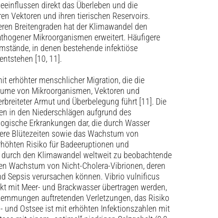
beeinflussen direkt das Überleben und die
n Vektoren und ihren tierischen Reservoirs.
ren Breitengraden hat der Klimawandel den
thogener Mikroorganismen erweitert. Häufigere
mstände, in denen bestehende ­infektiöse
ntstehen [10, 11].
it erhöhter menschlicher Migration, die die
sräume von Mikroorganismen, Vektoren und
erbreiteter Armut und Überbelegung führt [11]. Die
 in den Niederschlägen aufgrund des
logische Erkrankungen dar, die durch Wasser
here Blütezeiten sowie das Wachstum von
höhten Risiko für Badeeruptionen und
der durch den Klimawandel weltweit zu beobachtende
ten Wachstum von Nicht-Cholera-Vibrionen, deren
nd Sepsis verursachen können. Vibrio ­vulnificus
akt mit Meer- und Brackwasser übertragen werden,
wemmungen auftretenden Verletzungen, das Risiko
- und Ostsee ist mit erhöhten Infektionszahlen mit