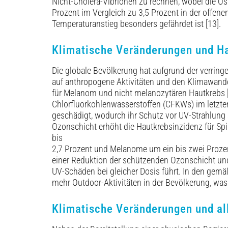
Nicht-Cholera-Vibrionen zu rechnen, wobei die Ost
Prozent im Vergleich zu 3,5 Prozent in der offen
Temperaturanstieg besonders gefährdet ist [13].
Klimatische Veränderungen und H
Die globale Bevölkerung hat aufgrund der verring
auf anthropogene Aktivitäten und den Klima­wandel
für Melanom und nicht melanozytären Hautkrebs [
Chlorfluorkohlenwasserstoffen (CFKWs) im letzte
geschädigt, wodurch ihr Schutz vor UV-Strahlung
Ozonschicht erhöht die Hautkrebsinzidenz für Sp
bis
2,7 Prozent und Melanome um ein bis zwei Prozent
einer Reduktion der schützenden Ozonschicht und
UV-Schäden bei gleicher Dosis führt. In den gem
mehr Outdoor-Aktivitäten in der Bevölkerung, was d
Klimatische Veränderungen und al