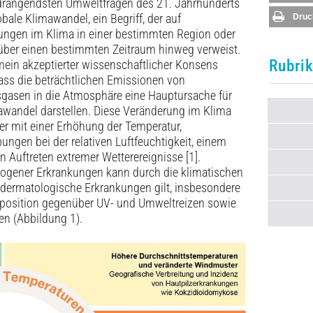
 drängendsten Umweltfragen des 21. Jahrhunderts
lobale Klimawandel, ein Begriff, der auf
Druc
ungen im Klima in einer bestimmten Region oder
 über einen bestimmten Zeitraum hinweg verweist.
Rubri
mein akzeptierter wissenschaftlicher Konsens
ass die beträchtlichen Emissionen von
sgasen in die Atmosphäre eine Hauptursache für
awandel darstellen. Diese Veränderung im Klima
er mit einer Erhöhung der Temperatur,
ungen bei der relativen Luftfeuchtigkeit, einem
Auftreten extremer Wetterereignisse [1].
o­gener Erkrankungen kann durch die klimatischen
 dermatologische Erkrankungen gilt, insbesondere
xposition gegenüber UV- und Umweltreizen sowie
n (Abbildung 1).