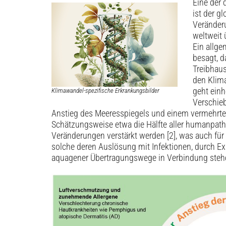
Eine der
ist der g
Veränder
weltweit
Ein allge
besagt, d
Treibhau
den Klim
geht einh
Klimawandel-spezifische Erkrankungsbilder
Verschieb
Anstieg des Meeresspiegels und einem vermehrten 
Schätzungsweise etwa die Hälfte aller humanpath
Veränderungen verstärkt werden [2], was auch für
solche deren Auslösung mit Infektionen, durch E
aquagener Übertragungswege in Verbindung stehe