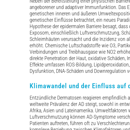
Neben der Bereitstellung einer physischen Barrie
angeborener und adaptiver Immunfunktion. Das E
genetischen inneren und äußeren Umweltexpositio
genetischer Einflüsse betrachtet, ein neues Parad
Hypothese der epidermalen Barriere besagt, dass
Exposom, einschließlich Luftverschmutzung, Sch
Schleimhäuten verursacht und die Inzidenz von a
erhöht. Chemische Luftschadstoffe wie O3, Partik
Verbindungen und Treibhausgase wie NO2 erhöhen 
direkte Penetration der Haut, oxidative Schäden
Effekte umfassen ROS-Bildung, Lipidperoxidation
Dysfunktion, DNA-Schäden und Downregulation von 
Klimawandel und der Einfluss auf 
Entzündliche Dermatosen reagieren empfindlich 
weltweite Prävalenz der AD steigt, sowohl in ent
Afrika, Asien und Lateinamerika. Umweltfaktoren 
Luftverschmutzung können AD-Symptome verschlim
Patienten auftreten, führen oft zu Verschlechteru
komplexe Beziehung zwischen Klimafaktoren und