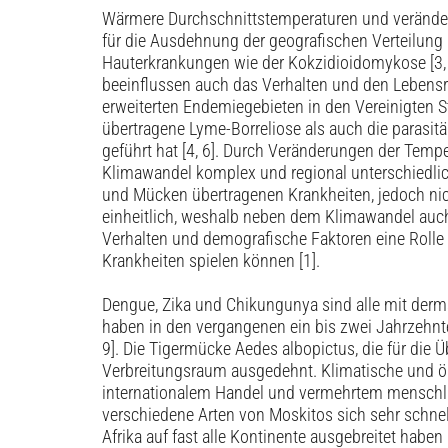
Wärmere Durchschnittstemperaturen und veränder
für die Ausdehnung der geografischen Verteilung 
Hauterkrankungen wie der Kokzidioidomykose [3,
beeinflussen auch das Verhalten und den Lebens
erweiterten Endemiegebieten in den Vereinigten S
übertragene Lyme-Borreliose als auch die parasitä
geführt hat [4, 6]. Durch Veränderungen der Tempe
Klimawandel komplex und regional unterschiedlic
und Mücken übertragenen Krankheiten, jedoch nich
einheitlich, weshalb neben dem Klimawandel auc
Verhalten und demografische Faktoren eine Rolle 
Krankheiten spielen können [1].
Dengue, Zika und Chikungunya sind alle mit der
haben in den vergangenen ein bis zwei Jahrzehnten 
9]. Die Tigermücke Aedes albopictus, die für die Ü
Verbreitungsraum ausgedehnt. Klimatische und 
internationalem Handel und vermehrtem menschli
verschiedene Arten von Moskitos sich sehr schne
Afrika auf fast alle Kontinente ausgebreitet haben 