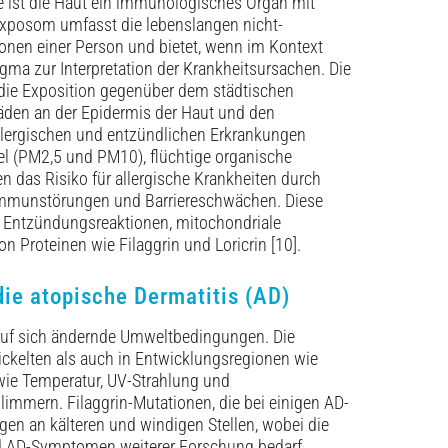
re ist die Haut ein immunologisches Organ mit
xposom umfasst die lebenslangen nicht-
nen einer Person und bietet, wenn im Kontext
igma zur Interpretation der Krankheitsursachen. Die
 die Exposition gegenüber dem städtischen
äden an der Epidermis der Haut und den
llergischen und entzündlichen Erkrankungen
el (PM2,5 und PM10), flüchtige organische
das Risiko für allergische Krankheiten durch
, Immunstörungen und Barriereschwächen. Diese
, Entzündungsreaktionen, mitochondriale
Proteinen wie Filaggrin und Loricrin [10].
die atopische Dermatitis (AD)
auf sich ändernde Umweltbedingungen. Die
wickelten als auch in Entwicklungsregionen wie
wie Temperatur, UV-Strahlung und
mern. Filaggrin-Mutationen, die bei ­einigen AD-
ngen an kälteren und windigen Stellen, wobei die
 AD-Symptomen weiterer Forschung bedarf.