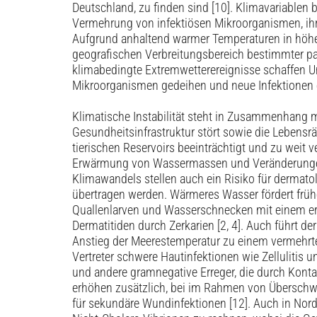
Deutschland, zu finden sind [10]. Klimavariablen 
Vermehrung von infektiösen Mikroorganismen, ihre
Aufgrund anhaltend warmer Temperaturen in höhe
geografischen Verbreitungsbereich bestimmter pa
klimabedingte Extremwetterereignisse schaffen U
Mikroorganismen gedeihen und neue Infektionen e
Klimatische Instabilität steht in Zusammenhang m
Gesundheitsinfrastruktur stört sowie die ­Leben
tierischen Reservoirs beeinträchtigt und zu weit v
Erwärmung von Wassermassen und Veränderungen
Klimawandels stellen auch ein Risiko für dermato
übertragen werden. Wärmeres Wasser fördert frü
Quallenlarven und Wasserschnecken mit einem er
Dermatitiden durch Zerkarien [2, 4]. Auch führt 
­Anstieg der Meerestemperatur zu einem vermehr
Vertreter schwere Hautinfektionen wie Zellulitis u
und andere gramnegative Erreger, die durch Kont
erhöhen zusätzlich, bei im Rahmen von Übersch
für sekundäre Wundinfektionen [12]. Auch in Nord