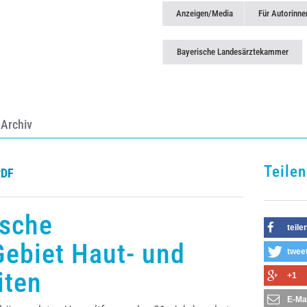
Anzeigen/Media
Für Autorinne
Bayerische Landesärztekammer
Archiv
Teilen
PDF
ische
teile
Gebiet Haut- und
twee
iten
+1
E-Ma