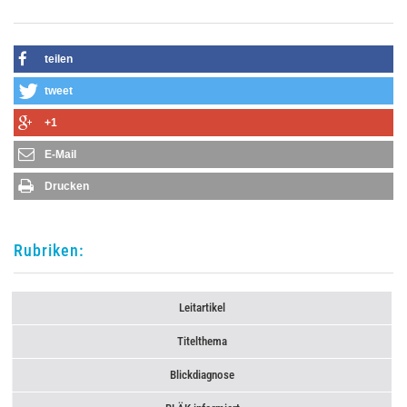
teilen
tweet
+1
E-Mail
Drucken
Rubriken:
Leitartikel
Titelthema
Blickdiagnose