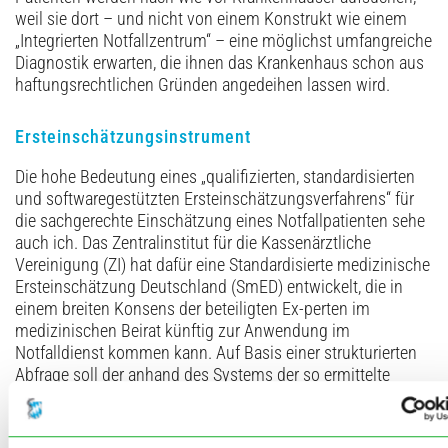
weil sie dort – und nicht von einem Konstrukt wie einem
„Integrierten Notfallzentrum“ – eine möglichst umfangreiche
Diagnostik erwarten, die ihnen das Krankenhaus schon aus
haftungsrechtlichen Gründen angedeihen lassen wird.
Ersteinschätzungsinstrument
Die hohe Bedeutung eines „qualifizierten, standardisierten
und softwaregestützten Ersteinschätzungsverfahrens“ für
die sachgerechte Einschätzung eines Notfallpatienten sehe
auch ich. Das Zentralinstitut für die Kassenärztliche
Vereinigung (ZI) hat dafür eine Standardisierte medizinische
Ersteinschätzung Deutschland (SmED) entwickelt, die in
einem breiten Konsens der beteiligten Ex-perten im
medizinischen Beirat künftig zur Anwendung im
Notfalldienst kommen kann. Auf Basis einer strukturierten
Abfrage soll der anhand des Systems der so ermittelte
Versorgungsbedarf eines Patienten dem angemessenen
Versorgungszeitpunkt („time to treat“) und der richtigen
Versorgungsebene/Versorgungsort („point of care“)