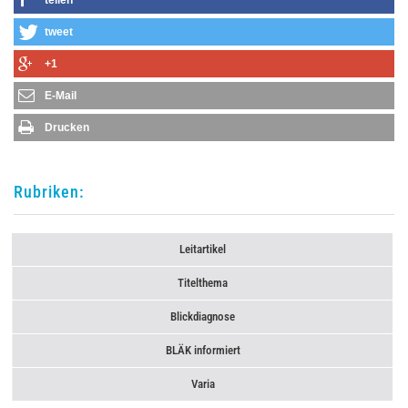
tweet
+1
E-Mail
Drucken
Rubriken:
Leitartikel
Titelthema
Blickdiagnose
BLÄK informiert
Varia