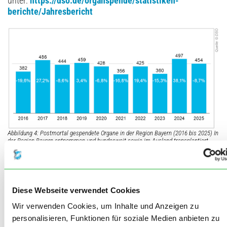
unter:
https://dso.de/organspende/­statistiken-
berichte/Jahres­bericht
Abbildung 4: Postmortal gespendete Organe in der Region Bayern (2016 bis 2025) In
der Region Bayern entnommen und bundesweit sowie im Ausland transplantiert
Ausblick
In den ersten vier Monaten des laufenden Jahres gab es
Diese Webseite verwendet Cookies
bundesweit 368 postmortale Organspender (Stand: 3. Juni),
Wir verwenden Cookies, um Inhalte und Anzeigen zu
im Vergleichszeitraum 2024 waren es 341. In Bayern
scheint sich die Situation der Organspende zu erholen:
personalisieren, Funktionen für soziale Medien anbieten zu