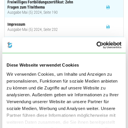
Freiwilliges Fortbildungszertifikat: Zehn
Fragen zum Titelthema
Ausgabe Mai (5) 2024, Seite 190
Impressum
Ausgabe Mai (5) 2024, Seite 232
BLÄK INFORMIERT
Europawahl 2024 – Wohin steuert die EU-
Gesundheitspolitik?
Autor: Wagle
Diese Webseite verwendet Cookies
Ausgabe Mai (5) 2024, Seite 192
Wir verwenden Cookies, um Inhalte und Anzeigen zu
Klimawandel-spezifische
personalisieren, Funktionen für soziale Medien anbieten
Erkrankungsbilder – Gebiet
zu können und die Zugriffe auf unsere Website zu
Mikrobiologie und Laboratoriumsmedizin
Autor: Durner, Eisenblätter
analysieren. Außerdem geben wir Informationen zu Ihrer
Ausgabe Mai (5) 2024, Seite 196
Verwendung unserer Website an unsere Partner für
soziale Medien, Werbung und Analysen weiter. Unsere
Herausforderung Doppeldiagnosen –
Erkenntnisse vom Suchtforum 2024
Partner führen diese Informationen möglicherweise mit
Autor: Schäfer
weiteren Daten zusammen, die Sie ihnen bereitgestellt
Ausgabe Mai (5) 2024, Seite 200