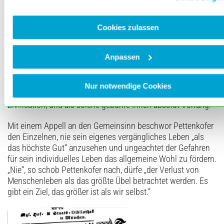
und Reiseverkehr und Warenaustausch in den Augen vieler
zu einer riskanten, ja „lebensgefährlichen Sache“ mache.
Cookies zulassen
„Der freie Verkehr auf der Erde“, so Pettenkofer, sei „ein so
großes allgemeines Gut, dass man ihm mit viel mehr Recht
Menschenleben opfern kann, als manchen anderen
Anpassen
menschlichen Zwecken“ oder gewaltsamen Konflikten, die
„zur Verheerung ganzer Länder führten“. Handel und Verkehr,
so Pettenkofer, seien die Quelle des Wohlstands und
Nur notwendige Cookies
sichern die ökonomische Basis unserer modernen
Zivilisation, und als solche gebühre ihnen absolut Vorrang.
Mit einem Appell an den Gemeinsinn beschwor Pettenkofer
den Einzelnen, nie sein eigenes vergängliches Leben „als
das höchste Gut“ anzusehen und ungeachtet der Gefahren
für sein individuelles Leben das allgemeine Wohl zu fördern.
„Nie“, so schob Pettenkofer nach, dürfe „der Verlust von
Menschenleben als das größte Übel betrachtet werden. Es
gibt ein Ziel, das größer ist als wir selbst.“