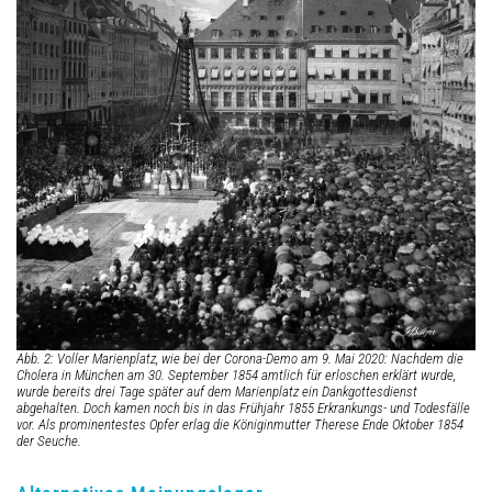
Abb. 2: Voller Marienplatz, wie bei der Corona-Demo am 9. Mai 2020: Nachdem die
Cholera in München am 30. September 1854 amtlich für erloschen erklärt wurde,
wurde bereits drei Tage später auf dem Marienplatz ein Dankgottesdienst
abgehalten. Doch kamen noch bis in das Frühjahr 1855 Erkrankungs- und Todesfälle
vor. Als prominentestes Opfer erlag die Königinmutter Therese Ende Oktober 1854
der Seuche.