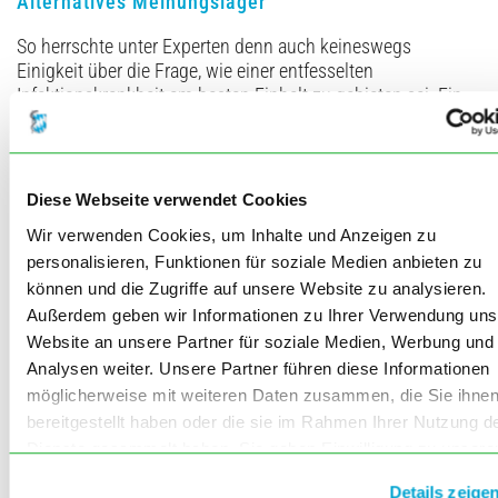
Alternatives Meinungslager
So herrschte unter Experten denn auch keineswegs
Einigkeit über die Frage, wie einer entfesselten
Infektionskrankheit am besten Einhalt zu gebieten sei. Ein
liberales Meinungslager, als deren wichtigster Vertreter Max
von Pettenkofer hervortrat, hielt einen ökonomischen
Shutdown beim Ausbruch einer Seuche für ziemlich
unvernünftig. Um Seuchen und auch endemische
Diese Webseite verwendet Cookies
Infektionskrankheiten einzudämmen, setzte ­Pettenkofer
Wir verwenden Cookies, um Inhalte und Anzeigen zu
bekanntlich auf Hygiene und warb für eine solide
personalisieren, Funktionen für soziale Medien anbieten zu
Trinkwasserversorgung und Abwasserbeseitigung. Um teure
können und die Zugriffe auf unsere Website zu analysieren.
Wirtschaftskrisen als Folge der Seuchenabwehr zu
vermeiden, ­plädierte er gleichzeitig eindringlich für den
Außerdem geben wir Informationen zu Ihrer Verwendung uns
freien Verkehr und eine liberale Industriegesellschaft mit
Website an unsere Partner für soziale Medien, Werbung und
offenen Grenzen, auch in gefährlichen Zeiten. In seinen
Analysen weiter. Unsere Partner führen diese Informationen
Schriften zur Cholera erhob Pettenkofer 1865 Handel und
möglicherweise mit weiteren Daten zusammen, die Sie ihne
Verkehr in den Rang der „bedeutendsten“ Einrichtungen der
bereitgestellt haben oder die sie im Rahmen Ihrer Nutzung d
Menschheit, die es mit aller Kraft und – wie er sich
Dienste gesammelt haben. Sie geben Einwilligung zu unsere
ausdrückte – allem Mute zu schützen gelte, auch wenn die
Cookies, wenn Sie unsere Webseite weiterhin nutzen.
Cholera als „Feind“ an der „Grenze eines Landes“ erscheine
Details zeige