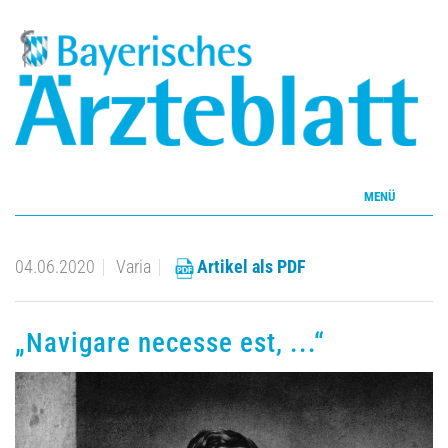
MENÜ
Home
04.06.2020
Varia
Artikel als PDF
Inhalte
„Navigare necesse est, ...“
Aktuelles Heft
CME