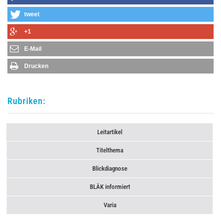
tweet
+1
E-Mail
Drucken
Rubriken:
Leitartikel
Titelthema
Blickdiagnose
BLÄK informiert
Varia