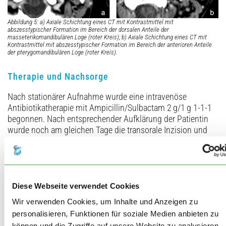
Abbildung 5: a) Axiale Schichtung eines CT mit Kontrastmittel mit
abszesstypischer Formation im Bereich der dorsalen Anteile der
masseterikomandibulären Loge (roter Kreis); b) Axiale Schichtung eines CT mit
Kontrastmittel mit abszesstypischer Formation im Bereich der anterioren Anteile
der pterygomandibulären Loge (roter Kreis).
Therapie und Nachsorge
Nach stationärer Aufnahme wurde eine intravenöse
Antibiotikatherapie mit Ampicillin/Sulbactam 2 g/1 g 1-1-1
begonnen. Nach entsprechender Aufklärung der Patientin
wurde noch am gleichen Tage die transorale Inzision und
Drainage des Abszesses in Intubationsnarkose
durchgeführt. Aufgrund der stark eingeschränkten
Kieferöffnung erfolgte die fiberoptisch unterstützte, nasale
Wachintubation der Patientin. Derartige
Intubationsverfahren sind im klinischen Alltag zwar selten,
Diese Webseite verwendet Cookies
werden jedoch in der Kopf- Halschirurgie regelmäßig
Wir verwenden Cookies, um Inhalte und Anzeigen zu
angewendet. Bei der intraoperativ möglichen forcierten
personalisieren, Funktionen für soziale Medien anbieten zu
Kieferöffnung entleerte sich aus dem Bereich der Alveole
können und die Zugriffe auf unsere Website zu analysieren.