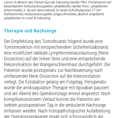
Läsion im Bereich des Planum buccale linksseitig (weißer Pfeil: Primärtumor) mit
benachbartem metastasensuspekten Lymphknoten (weißer Kreis: Lymphknoten
antero-medial, A. facialis dorso-lateral); b) Axiale Schichtung eines CT mit
Kontrastmittel; metastasensuspekte, eingeschmolzene, deutlich vergrößerte
Lymphknoten im Level Ib linksseitig.
Therapie und Nachsorge
Der Empfehlung des Tumorboards folgend wurde eine
Tumorresektion mit entsprechendem Sicherheitsabstand,
eine modifiziert radikale Lymphknotenausräumung (Neck-
Dissection) auf der linken Seite und eine entsprechende
Rekonstruktion der Wangenschleimhaut durchgeführt. Die
Patientin wurde postoperativ zur Nachbeatmung nach
umfassender Neck-Dissection auf die Intensivstation
verlegt. Die Extubation gelang am Folgetag. Perioperativ
wurde die antikoagulative Therapie mit Apixaban pausiert
und am Abend des Operationstags erneut angesetzt. Nach
komplikationslosem Verlauf konnte die Patientin am
siebten postoperativen Tag in die ambulante Nachsorge
entlassen werden. Nach histopathologischer Aufarbeitung
der Operationspräparate ergab sich schlussendlich die