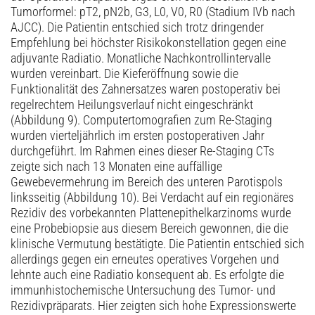
Tumorformel: pT2, pN2b, G3, L0, V0, R0 (Stadium IVb nach
AJCC). Die Patientin entschied sich trotz dringender
Empfehlung bei höchster Risikokonstellation gegen eine
adjuvante Radiatio. Monatliche Nachkontrollintervalle
wurden vereinbart. Die Kieferöffnung sowie die
Funktionalität des Zahnersatzes waren postoperativ bei
regelrechtem Heilungsverlauf nicht eingeschränkt
(Abbildung 9). Computertomografien zum Re-Staging
wurden vierteljährlich im ersten postoperativen Jahr
durchgeführt. Im Rahmen eines dieser Re-Staging CTs
zeigte sich nach 13 Monaten eine auffällige
Gewebevermehrung im Bereich des unteren Parotispols
linksseitig (Abbildung 10). Bei Verdacht auf ein regionäres
Rezidiv des vorbekannten Platten­epithelkarzinoms wurde
eine Probebiopsie aus diesem Bereich gewonnen, die die
klinische Vermutung bestätigte. Die Patientin entschied sich
allerdings gegen ein erneutes operatives Vorgehen und
lehnte auch eine Radiatio konsequent ab. Es erfolgte die
immunhistochemische Untersuchung des Tumor- und
Rezidivpräparats. Hier zeigten sich hohe Expressionswerte