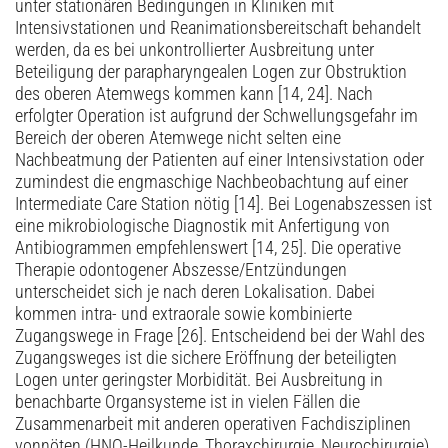
unter stationären Bedingungen in Kliniken mit
Intensivstationen und Reanimationsbereitschaft behandelt
werden, da es bei unkontrollierter Ausbreitung unter
Beteiligung der parapharyngealen Logen zur Obstruktion
des oberen Atemwegs kommen kann [14, 24]. Nach
erfolgter Operation ist aufgrund der Schwellungsgefahr im
Bereich der oberen Atemwege nicht selten eine
Nachbeatmung der Patienten auf einer Intensivstation oder
zumindest die engmaschige Nachbeobachtung auf einer
Intermediate Care Station nötig [14]. Bei Logenabszessen ist
eine mikrobiologische Diagnostik mit Anfertigung von
Antibiogrammen empfehlenswert [14, 25]. Die operative
Therapie odontogener Abszesse/Entzündungen
unterscheidet sich je nach deren Lokalisation. Dabei
kommen intra- und extraorale sowie kombinierte
Zugangswege in Frage [26]. Entscheidend bei der Wahl des
Zugangsweges ist die sichere Eröffnung der beteiligten
Logen unter geringster Morbidität. Bei Ausbreitung in
benachbarte Organsysteme ist in vielen Fällen die
Zusammenarbeit mit anderen operativen Fachdisziplinen
vonnöten (HNO-Heilkunde, Thoraxchirurgie, Neurochirurgie).