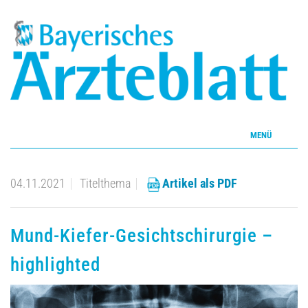
MENÜ
Home
04.11.2021
Titelthema
Artikel als PDF
Inhalte
Mund-Kiefer-Gesichtschirurgie –
Aktuelles Heft
highlighted
CME