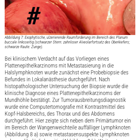
Abbildung 7: Exophytische, ulzerierende Raumforderung im Bereich des Planum
buccale linksseitig (schwarzer Stern: zahnloser Alveolarfortsatz des Oberkiefers;
schwarze Raute: Zunge).
Bei klinischem Verdacht auf das Vorliegen eines
Plattenepithelkarzinoms mit Metastasierung in die
Halslymphknoten wurde zunächst eine Probe­biopsie des
Befundes in Lokalanästhesie durchgeführt. Nach
histopathologischer Untersuchung der Biopsie wurde die
klinische Diagnose eines Plattenepithelkarzinoms der
Mundhöhle bestätigt. Zur Tumorausbreitungsdiagnostik
wurde eine Computertomografie mit Kontrastmittel des
Kopf-Halsbereichs, des Thorax und des Abdomens
durchgeführt. Hier zeigte sich neben dem Primärtumor ein
im Bereich der Wangenweichteile auffälliger Lymphknoten
(Abbildung 8 a) sowie metastasensuspekte Lymphknoten