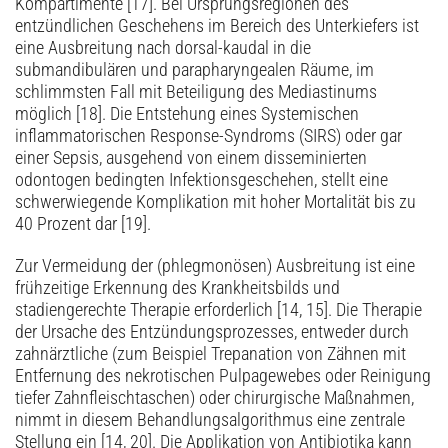
Kompartimente [17]. Bei Ursprungsregionen des
entzündlichen Geschehens im Bereich des Unterkiefers ist
eine Ausbreitung nach dorsal-kaudal in die
submandibulären und parapharyngealen Räume, im
schlimmsten Fall mit Beteiligung des Mediastinums
möglich [18]. Die Entstehung eines Systemischen
inflammatorischen Response-Syndroms (SIRS) oder gar
einer Sepsis, ausgehend von einem disseminierten
odontogen bedingten Infektionsgeschehen, stellt eine
schwerwiegende Komplikation mit hoher Mortalität bis zu
40 Prozent dar [19].
Zur Vermeidung der (phlegmonösen) Ausbreitung ist eine
frühzeitige Erkennung des Krankheitsbilds und
stadiengerechte Therapie erforderlich [14, 15]. Die Therapie
der Ursache des Entzündungsprozesses, entweder durch
zahnärztliche (zum Beispiel Trepanation von Zähnen mit
Entfernung des nekrotischen Pulpagewebes oder Reinigung
tiefer Zahnfleischtaschen) oder chirurgische Maßnahmen,
nimmt in diesem Behandlungsalgorithmus eine zentrale
Stellung ein [14, 20]. Die Applikation von Antibiotika kann