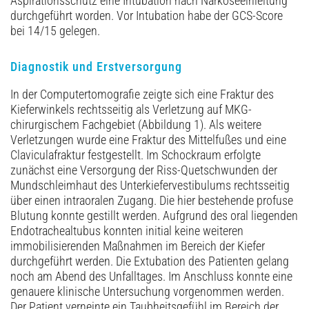
Aspirationsschutz eine Intubation nach Narkoseeinleitung
durchgeführt worden. Vor Intubation habe der GCS-Score
bei 14/15 gelegen.
Diagnostik und Erstversorgung
In der Computertomografie zeigte sich eine Fraktur des
Kieferwinkels rechtsseitig als Verletzung auf MKG-
chirurgischem Fachgebiet (Abbildung 1). Als weitere
Verletzungen wurde eine Fraktur des Mittelfußes und eine
Claviculafraktur festgestellt. Im Schockraum erfolgte
zunächst eine Versorgung der Riss-Quetschwunden der
Mundschleimhaut des Unterkiefervestibulums rechtsseitig
über einen intraoralen Zugang. Die hier bestehende profuse
Blutung konnte gestillt werden. Aufgrund des oral liegenden
Endo­trachealtubus konnten initial keine weiteren
immobilisierenden Maßnahmen im Bereich der Kiefer
durchgeführt werden. Die Extubation des Patienten gelang
noch am Abend des Unfalltages. Im Anschluss konnte eine
genauere klinische Untersuchung vorgenommen werden.
Der Patient verneinte ein Taubheitsgefühl im Bereich der