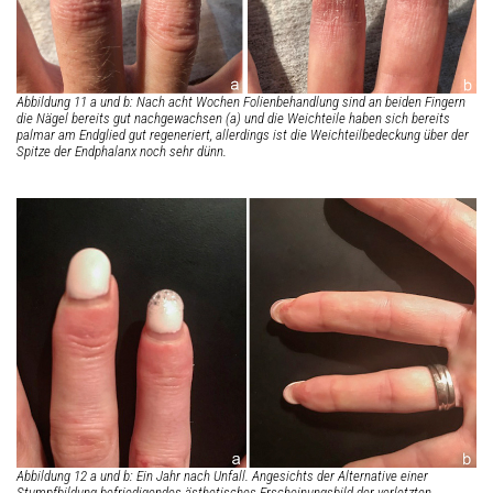
Abbildung 11 a und b: Nach acht Wochen Folienbehandlung sind an beiden Fingern
die Nägel bereits gut nachgewachsen (a) und die Weichteile haben sich bereits
palmar am Endglied gut regeneriert, allerdings ist die Weichteilbedeckung über der
Spitze der Endphalanx noch sehr dünn.
Abbildung 12 a und b: Ein Jahr nach Unfall. Angesichts der Alternative einer
Stumpfbildung befriedigendes ästhetisches Erscheinungsbild der verletzten