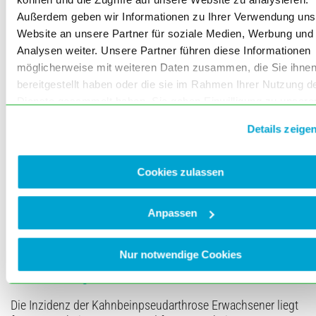
Wochen postoperativ: Einbau des osteochondralen Spans; skapholunärer Spalt
etwas erweitert.
Außerdem geben wir Informationen zu Ihrer Verwendung uns
Website an unsere Partner für soziale Medien, Werbung und
.
Analysen weiter. Unsere Partner führen diese Informationen
möglicherweise mit weiteren Daten zusammen, die Sie ihne
bereitgestellt haben oder die sie im Rahmen Ihrer Nutzung d
Dienste gesammelt haben. Sie geben Einwilligung zu unsere
Cookies, wenn Sie unsere Webseite weiterhin nutzen.
Details zeige
Cookies zulassen
Anpassen
Abbildung 8 a bis d: Klinische Aufnahmen fünf Jahre postoperativ: reizlose Narben
streck- (a) und beugeseits (b); gute Streckung (c) und Beugung (d) des
Handgelenks.
Nur notwendige Cookies
Beschreibung
Die Inzidenz der Kahnbeinpseudarthrose Erwachsener liegt