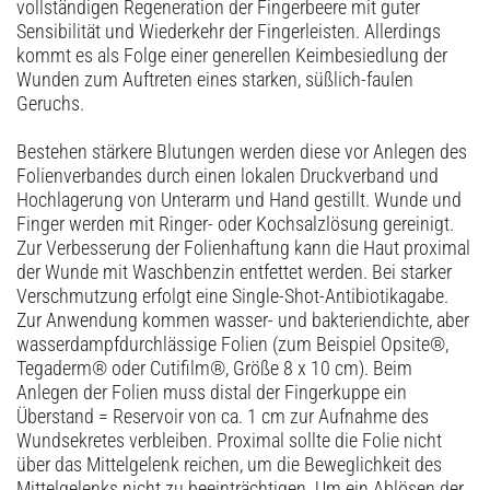
vollständigen Regeneration der Fingerbeere mit guter
Sensibilität und Wiederkehr der Fingerleisten. Allerdings
kommt es als Folge einer generellen Keimbesiedlung der
Wunden zum Auftreten eines starken, süßlich-faulen
Geruchs.
Bestehen stärkere Blutungen werden diese vor Anlegen des
Folienverbandes durch einen lokalen Druckverband und
Hochlagerung von Unterarm und Hand gestillt. Wunde und
Finger werden mit Ringer- oder Kochsalzlösung gereinigt.
Zur Verbesserung der Folienhaftung kann die Haut proximal
der Wunde mit Waschbenzin entfettet werden. Bei starker
Verschmutzung erfolgt eine Single-Shot-Antibiotikagabe.
Zur Anwendung kommen wasser- und bakteriendichte, aber
wasserdampfdurchlässige Folien (zum Beispiel Opsite®,
Tegaderm® oder Cutifilm®, Größe 8 x 10 cm). Beim
Anlegen der Folien muss distal der Fingerkuppe ein
Überstand = Reservoir von ca. 1 cm zur Aufnahme des
Wundsekretes verbleiben. Proximal sollte die Folie nicht
über das Mittelgelenk reichen, um die Beweglichkeit des
Mittelgelenks nicht zu beeinträchtigen. Um ein Ablösen der