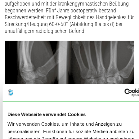
aufgehoben und mit der krankengymnastischen Beübung
begonnen werden. Fünf Jahre postoperativ bestand
Beschwerdefreiheit mit Beweglichkeit des Handgelenkes für
Streckung/Beugung 60-0-50° (Abbildung 8 a bis d) bei
unauffälligem radiologischen Befund.
Diese Webseite verwendet Cookies
Wir verwenden Cookies, um Inhalte und Anzeigen zu
personalisieren, Funktionen für soziale Medien anbieten zu
Abbildung 7: Röntgenaufnahme des linken Handgelenks in zwei Ebenen zehn
können und die Zugriffe auf unsere Website zu analysieren.