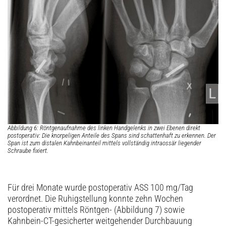
Abbildung 6: Röntgenaufnahme des linken Handgelenks in zwei Ebenen direkt
postoperativ: Die knorpeligen Anteile des Spans sind schattenhaft zu erkennen. Der
Span ist zum distalen Kahnbeinanteil mittels vollständig intraossär liegender
Schraube fixiert.
Für drei Monate wurde postoperativ ASS 100 mg/Tag
verordnet. Die Ruhigstellung konnte zehn Wochen
postoperativ mittels Röntgen- (Abbildung 7) sowie
Kahnbein-CT-gesicherter weitgehender Durchbauung