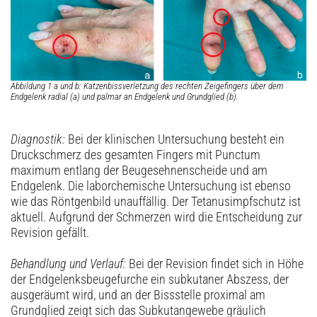
Abbildung 1 a und b: Katzenbissverletzung des rechten Zeigefingers über dem
Endgelenk radial (a) und palmar an Endgelenk und Grundglied (b).
Diagnostik:
Bei der klinischen Untersuchung besteht ein
Druckschmerz des gesamten Fingers mit Punctum
maximum entlang der Beugesehnenscheide und am
Endgelenk. Die laborchemische Untersuchung ist ebenso
wie das Röntgenbild unauffällig. Der Tetanusimpfschutz ist
aktuell. Aufgrund der Schmerzen wird die Entscheidung zur
Revision gefällt.
Behandlung und Verlauf:
Bei der Revision findet sich in Höhe
der Endgelenksbeugefurche ein subkutaner Abszess, der
ausgeräumt wird, und an der Bissstelle proximal am
Grundglied zeigt sich das Subkutangewebe gräulich