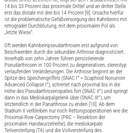
14 bis 33 Prozent das proximale Drittel und an dritter Stelle
erst das distale mit drei bis 14 Prozent [9]. Ursache hierfür
ist die problematische Gefäßversorgung des Kahnbeins mit
retrograder Durchblutung, mit dem proximalen Pol als
„letzte Wiese“.
Oft werden Kahnbeinpseudarthrosen erst aufgrund von
Beschwerden durch die sekundäre Arthrose diagnostiziert.
Innerhalb von zehn Jahren führen persistierende
Pseudarthrosen in 100 Prozent zu degenerativen, stereotyp
verlaufenden Veränderungen. Die Arthrose beginnt an der
Spitze des Speichengriffels (SNAC I° = Scaphoid Nonunion
Advanced Collapse I°), schreitet nach proximal bis in die
Höhe des Pseudarthrosenspaltes fort (SNAC II°) und springt
dann in das Mediokarpalgelenk über (SNAC III°), um
letztendlich in der Panarthrose zu enden [10]. Ab dem
Stadium II verbleiben nur noch Rettungsoperationen wie die
Proximal-Row-Carpectomy (PRC – Resektion der
proximalen Handwurzelreihe), die mediokarpale
Teilversteifung (TA) und die Vollversteifung des