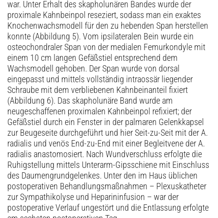
war. Unter Erhalt des skapholunären Bandes wurde der
proximale Kahnbeinpol reseziert, sodass man ein exaktes
Knochenwachsmodell für den zu hebenden Span herstellen
konnte (Abbildung 5). Vom ipsilateralen Bein wurde ein
osteochondraler Span von der medialen Femurkondyle mit
einem 10 cm langen Gefäßstiel entsprechend dem
Wachsmodell gehoben. Der Span wurde von dorsal
eingepasst und mittels vollständig intraossär liegender
Schraube mit dem verbliebenen Kahnbeinanteil fixiert
(Abbildung 6). Das skapholunäre Band wurde am
neugeschaffenen proximalen Kahnbeinpol refixiert; der
Gefäßstiel durch ein Fenster in der palmaren Gelenkkapsel
zur Beugeseite durchgeführt und hier Seit-zu-Seit mit der A.
radialis und venös End-zu-End mit einer Begleitvene der A.
radialis anastomosiert. Nach Wundverschluss erfolgte die
Ruhigstellung mittels Unterarm-Gipsschiene mit Einschluss
des Daumengrundgelenkes. Unter den im Haus üblichen
postoperativen Behandlungsmaßnahmen – Plexuskatheter
zur Sympathikolyse und Heparininfusion – war der
postoperative Verlauf ungestört und die Entlassung erfolgte