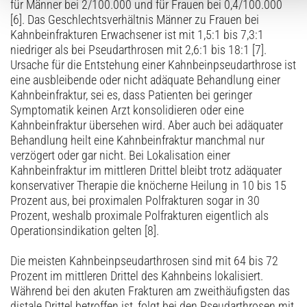
für Männer bei 2/100.000 und für Frauen bei 0,4/100.000
[6]. Das Geschlechtsverhältnis Männer zu Frauen bei
Kahnbeinfrakturen Erwachsener ist mit 1,5:1 bis 7,3:1
niedriger als bei Pseudarthrosen mit 2,6:1 bis 18:1 [7].
Ursache für die Entstehung einer Kahnbeinpseudarthrose ist
eine ausbleibende oder nicht adäquate Behandlung einer
Kahnbeinfraktur, sei es, dass Patienten bei geringer
Symptomatik keinen Arzt konsolidieren oder eine
Kahnbeinfraktur übersehen wird. Aber auch bei adäquater
Behandlung heilt eine Kahnbeinfraktur manchmal nur
verzögert oder gar nicht. Bei Lokalisation einer
Kahnbeinfraktur im mittleren Drittel bleibt trotz adäquater
konservativer Therapie die knöcherne Heilung in 10 bis 15
Prozent aus, bei proximalen Polfrakturen sogar in 30
Prozent, weshalb proximale Polfrakturen eigentlich als
Operationsindikation gelten [8].
Die meisten Kahnbeinpseudarthrosen sind mit 64 bis 72
Prozent im mittleren Drittel des Kahnbeins lokalisiert.
Während bei den akuten Frakturen am zweithäufigsten das
distale Drittel betroffen ist, folgt bei den Pseudarthrosen mit