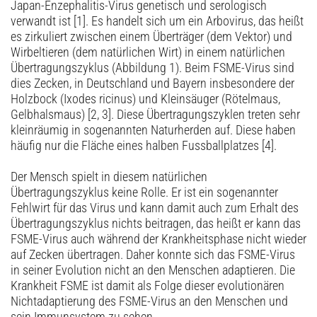
Japan-Enzephalitis-Virus genetisch und serologisch
verwandt ist [1]. Es handelt sich um ein Arbovirus, das heißt
es zirkuliert zwischen einem Überträger (dem Vektor) und
Wirbel­tieren (dem natürlichen Wirt) in einem natürlichen
Übertragungszyklus (Abbildung 1). Beim FSME-Virus sind
dies Zecken, in Deutschland und Bayern insbesondere der
Holzbock (Ixodes ricinus) und Klein­säuger (Rötelmaus,
Gelbhalsmaus) [2, 3]. Diese Übertragungszyklen treten sehr
kleinräumig in sogenannten Naturherden auf. Diese haben
häufig nur die Fläche eines halben Fussballplatzes [4].
Der Mensch spielt in diesem natürlichen
Übertragungszyklus keine Rolle. Er ist ein sogenannter
Fehlwirt für das Virus und kann damit auch zum Erhalt des
Übertragungszyklus nichts beitragen, das heißt er kann das
FSME-Virus auch während der Krankheitsphase nicht wieder
auf Zecken übertragen. Daher konnte sich das FSME-Virus
in seiner Evolution nicht an den Menschen adaptieren. Die
Krankheit FSME ist damit als Folge dieser evolutionären
Nichtadaptierung des FSME-Virus an den Menschen und
sein Immunsystem zu sehen.