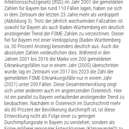
Infektionsschutzgesetz (IfSG) im Jahr 2001 die gemeldeten
Zahlen für Bayern bei rund 110 Fällen lagen, haben sie sich
in dem Zeitraum der letzten 23 Jahre mehr als verdoppelt
(Abbildung 3). Trotz der jährlich wechselnden Fallzahlen ist
sowohl für Bayern als auch Baden-Württemberg ein deutlich
ansteigender Trend der FSME-Zahlen zu verzeichnen. Dieser
fiel für Bayern mit einer Verdopplung (Baden-Württemberg
ca. 30 Prozent Anstieg) besonders deutlich aus. Auch die
absoluten Zahlen verdeutlichen dies. Während in den
Jahren 2001 bis 2016 die Marke von 200 gemeldeten
Erkrankungsfällen nur in einem Jahr (2005) überschritten
wurde, lag im Zeitraum von 2017 bis 2023 die Zahl der
gemeldeten FSME-­Erkrankungsfälle nur in einem Jahr
(2021) unter 200 Fällen. Diese Gesamtentwicklung zeigt
sich unter anderem auch im angrenzenden Österreich. Hier
ist ein parallel zu Bayern verlaufender ansteigender Trend zu
beobachten. Nachdem in Österreich im Durchschnitt mehr
als 80 Prozent der Bevölkerung durchimpft ist, ist diese
Entwicklung nicht als Folge einer zu geringen
Durchimpfungsrate in Bayern zu verstehen, sondern als
Folge größerer regionaler Entwicklungen (Klimawandel?) zu