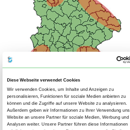
Diese Webseite verwendet Cookies
Wir verwenden Cookies, um Inhalte und Anzeigen zu
personalisieren, Funktionen für soziale Medien anbieten zu
Ähnliche Entwicklungen zeigen sich im Übrigen ebenfalls in
können und die Zugriffe auf unsere Website zu analysieren.
den an Bayern angrenzenden Regio­nen Österreichs
Außerdem geben wir Informationen zu Ihrer Verwendung uns
(Oberösterreich, Salzburg, Tirol, Vorarlberg), der Schweiz
und Baden-Württembergs (Landkreise Ravensburg,
Website an unsere Partner für soziale Medien, Werbung und
Bodensee). Dahingegen ist die FSME in der Region
Analysen weiter. Unsere Partner führen diese Informationen
Unterfranken weitgehend verschwunden. Dies entspricht