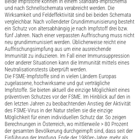
Beide Impfstoffe können in einem Standard-Impfschema
und nach Schnellschemata verabreicht werden. Die
Wirksamkeit und Feldeffektivität sind bei beiden Schemata
vergleichbar. Nach vollendeter Grundimmunisierung besteht
ein Schutz von altersabhängig je nach Impfstoff drei bzw.
fünf Jahren. Nach einer verpassten Auffrischung muss nicht
neu grundimmunisiert werden. Üblicherweise reicht eine
Auffrischungsimpfung aus um eine ausreichende
Immunität zu induzieren. Im Fall einer Immunsuppression
oder anderer Situationen kann die Immunität mittels eines
Neutralisationstests überprüft werden.
Die FSME-Impfstoffe sind in vielen Ländern ­Europas
zugelassene, hochwirksame und gut verträgliche
Impfstoffe. Sie bieten aktuell die einzige Möglichkeit eines
präventiven Schutzes vor der FSME. Im Hinblick auf den in
den letzten Jahren zu beobachtenden Anstieg der Aktivität
des FSME-Virus in der Natur stellen sie die einzige
Möglichkeit für einen individuellen Schutz dar. So zeigen
Berechnungen in Österreich, wo mittlerweile > 80 Prozent
der gesamten Bevölkerung durchgeimpft sind, dass seit der
Einführung der Impfung, Ende der 1980er-Jahre, mehr als