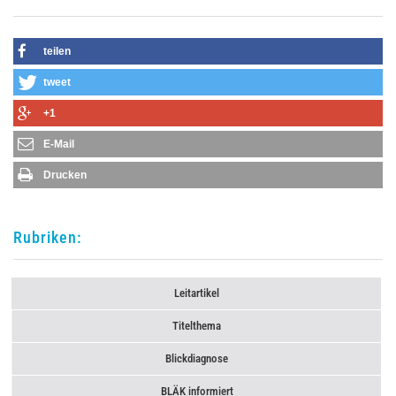
teilen
tweet
+1
E-Mail
Drucken
Rubriken:
Leitartikel
Titelthema
Blickdiagnose
BLÄK informiert