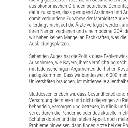
aus ökonomischen Gründen betriebene Demontage
dafür zu sorgen, dass genügend Ärztinnen und Ärz
damit verbundene ­Zunahme der Morbidität zur Ver
allerdings nicht auf die Ärzte verlagert werden, 
ihren Namen verdienen und eine moderne GOÄ, die
wir haben keinen Mangel an Fachkräften, was die Ä
Ausbildungsplätzen.
Sehenden Auges hat die Politik diese Fehlentwick
Ausnahmen, wie Bayern, ihrer Verpflichtung nach 
mit fadenscheinigen Argumenten der hohen Koste
nachgekommen. Dass wir bundesweit 6.000 mehr
Universitäten brauchen, ist mittlerweile allenthal
Stattdessen erleben wir, dass Gesundheitsökonome
Versorgung definieren und nicht diejenigen zu Ra
behandeln, versorgen und betreuen, in Klinik und
sei es durch die Pandemie oder das aktuelle Infe
Schulterklopfen und den steten Appell, noch mehr 
Probleme hinweisen, dann finden Ärzte bei der Pol