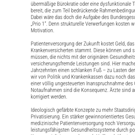
übermäßige Bürokratie oder eine dysfunktionale Tele
bereit, die zum Teil bedrückende Rahmenbedingun
Dabei wäre das doch die Aufgabe des Bundesgesun
„Prio 1“. Denn strukturelle Verwerfungen kosten w
Motivation.
Patientenversorgung der Zukunft kostet Geld, das
Krankenversicherten stammt. Diese können und s
müssen, die nichts mit der originären Gesundhei
versicherungsfremde Leistungen sind. Hier machen
Jahrzehnten einen schlanken Fuß – zu Lasten der 
wir von Politik und Krankenkassen dazu noch das
einer völlig ungesteuerten Inanspruchnahme des
Notaufnahmen sind die Konsequenz. Ärzte sind a
korrigiert werden.
Ideologisch gefärbte Konzepte zu mehr Staatsdir
Privatisierung. Ein stärker ­gewinnorientiertes G
medizinische Patientenversorgung noch Versorgung
leistungsfähigsten Gesundheitssysteme durch poli