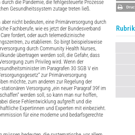
 durch die Pandemie, die fehlgesteuerte Prozesse
Druc
chen Gesundheitssystem zutage treten ließ.
 aber nicht bedeuten, eine Primärversorgung durch
Rubri
liche Fachberufe, wie es jetzt der Bundesverband
are fordert, oder auch telemedizinische
gszentren, zu etablieren. So birgt beispielsweise
ärversorgung durch Community Health Nurses,
lkunde übertragen werden soll, die Gefahr, dass
 Versorgung zum Privileg wird. Wenn der
sundheitsminister im Paragrafen 30 SGB V ein
 Versorgungsgesetz“ zur Primärversorgung
eiben möchte, zum anderen zur Regelung der
stationären Versorgung „ein neuer Paragraf 39f im
chaffen“ werden soll, so kann man nur hoffen,
abei diese Fehlentwicklung aufgreift und die
haftliche Expertinnen und Experten mit einbezieht.
kommission für eine moderne und bedarfsgerechte
n müssen bedeuten, die systematische, vor allem