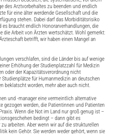
 des Arztvorbehaltes zu beenden und endlich
te für eine älter werdende Gesellschaft und die
fügung stehen. Dabei darf das Morbiditätsrisiko
und es braucht endlich Honorarverhandlungen, die
 die Arbeit von Ärzten wertschätzt. Wohl gemerkt:
rzteschaft betrifft, wir haben einen Mangel an
lungen verschlafen, sind die Länder bis auf wenige
einer Erhöhung der Studienplatzzahl für ­Medizin
n oder der Kapazitätsverordnung nicht
 Studienplätze für Humanmedizin an deutschen
ben beklatscht worden, mehr aber auch nicht.
n und ­-manager eine vermeintlich alternative
te gezogen werden, die Patientinnen und Patienten
 Praxis. Wenn die Not im Land nur groß genug ist –
ktionsgeschehen bedingt – dann gibt es
zu arbeiten. Aber wenn wir auf die strukturellen
itik kein Gehör. Sie werden weder gehört, wenn sie