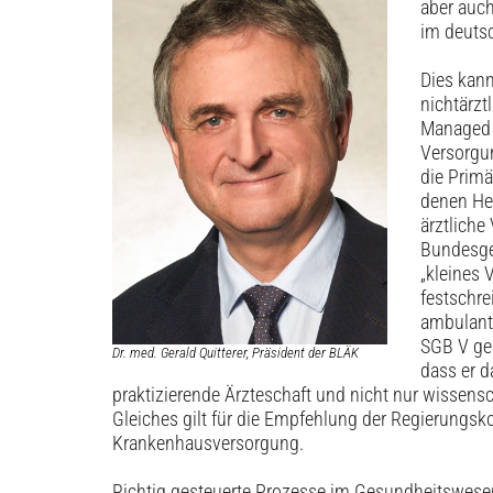
aber auch
im deuts
Dies kann
nichtärzt
Managed C
Versorgun
die Prim
denen Hei
ärztliche
Bundesge
„kleines
festschr
ambulant-
SGB V ges
Dr. med. Gerald Quitterer, Präsident der BLÄK
dass er d
praktizierende Ärzteschaft und nicht nur wissensc
Gleiches gilt für die Empfehlung der Regierungs
Krankenhausversorgung.
Richtig gesteuerte Prozesse im Gesundheitswese