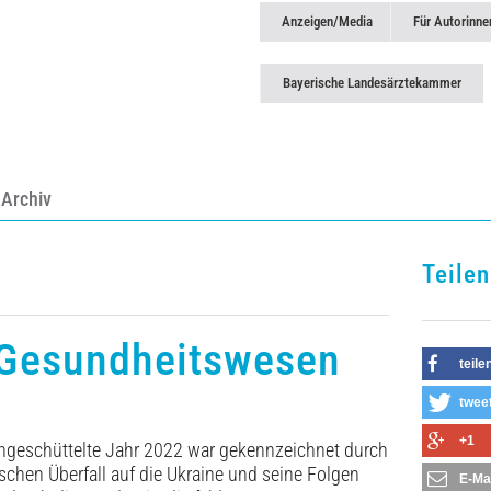
Anzeigen/Media
Für Autorinne
Bayerische Landesärztekammer
Archiv
Teilen
 Gesundheitswesen
teile
twee
+1
engeschüttelte Jahr 2022 war gekennzeichnet durch
schen Überfall auf die Ukraine und seine Folgen
E-Ma