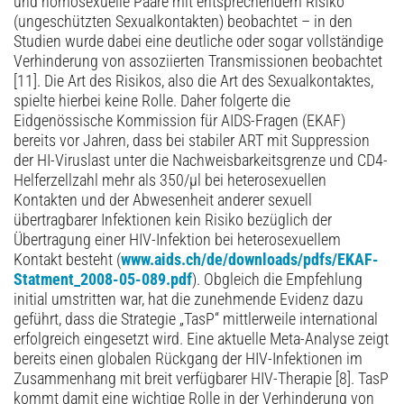
und homosexuelle Paare mit entsprechendem Risiko
(ungeschützten Sexualkontakten) beobachtet – in den
Studien wurde dabei eine deutliche oder sogar vollständige
Verhinderung von assoziierten Transmissionen beobachtet
[11]. Die Art des Risikos, also die Art des Sexualkontaktes,
spielte hierbei keine Rolle. Daher folgerte die
Eidgenössische Kommission für AIDS-Fragen (EKAF)
bereits vor Jahren, dass bei stabiler ART mit Suppression
der HI-Viruslast unter die Nachweisbarkeitsgrenze und CD4-
Helferzellzahl mehr als 350/µl bei heterosexuellen
Kontakten und der Abwesenheit anderer sexuell
übertragbarer Infektionen kein Risiko bezüglich der
Übertragung einer HIV-Infektion bei heterosexuellem
Kontakt besteht (
www.aids.ch/de/downloads/pdfs/EKAF-
Statment_2008-05-089.pdf
). Obgleich die Empfehlung
initial umstritten war, hat die zunehmende Evidenz dazu
geführt, dass die Strategie „TasP“ mittlerweile international
erfolgreich eingesetzt wird. Eine aktuelle Meta-Analyse zeigt
bereits einen globalen Rückgang der HIV-Infektionen im
Zusammenhang mit breit verfügbarer HIV-Therapie [8]. TasP
kommt damit eine wichtige Rolle in der Verhinderung von