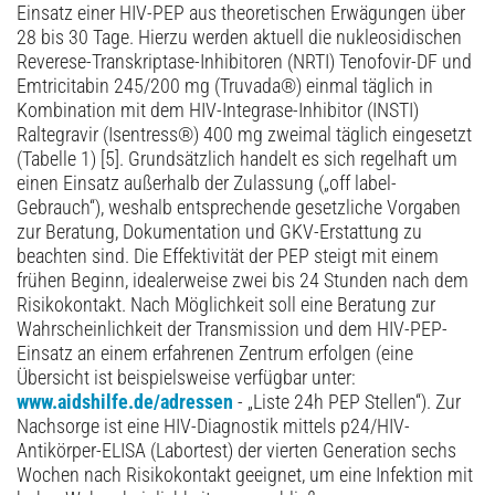
Einsatz einer HIV-PEP aus theoretischen Erwägungen über
28 bis 30 Tage. Hierzu werden aktuell die nukleosidischen
Reverese-Transkriptase-Inhibitoren (NRTI) Tenofovir-DF und
Emtricitabin 245/200 mg (Truvada®) einmal täglich in
Kombination mit dem HIV-Integrase-Inhibitor (INSTI)
Raltegravir (Isentress®) 400 mg zweimal täglich eingesetzt
(Tabelle 1) [5]. Grundsätzlich handelt es sich regelhaft um
einen Einsatz außerhalb der Zulassung („off label-
Gebrauch“), weshalb entsprechende gesetzliche Vorgaben
zur Beratung, Dokumentation und GKV-Erstattung zu
beachten sind. Die Effektivität der PEP steigt mit einem
frühen Beginn, idealerweise zwei bis 24 Stunden nach dem
Risikokontakt. Nach Möglichkeit soll eine Beratung zur
Wahrscheinlichkeit der Transmission und dem HIV-PEP-
Einsatz an einem erfahrenen Zentrum erfolgen (eine
Übersicht ist beispielsweise verfügbar unter:
www.aidshilfe.de/adressen
- „Liste 24h PEP Stellen“). Zur
Nachsorge ist eine HIV-Diagnostik mittels p24/HIV-
Antikörper-ELISA (Labortest) der vierten Generation sechs
Wochen nach Risikokontakt geeignet, um eine Infektion mit