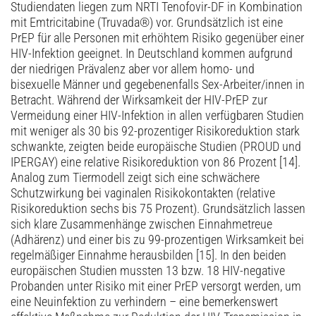
Studiendaten liegen zum NRTI Tenofovir-DF in Kombination
mit Emtricitabine (Truvada®) vor. Grundsätzlich ist eine
PrEP für alle Personen mit erhöhtem Risiko gegenüber einer
HIV-Infektion geeignet. In Deutschland kommen aufgrund
der niedrigen Prävalenz aber vor allem homo- und
bisexuelle Männer und gegebenenfalls Sex-Arbeiter/innen in
Betracht. Während der Wirksamkeit der HIV-PrEP zur
Vermeidung einer HIV-Infektion in allen verfügbaren Studien
mit weniger als 30 bis 92-prozentiger Risikoreduktion stark
schwankte, zeigten beide europäische Studien (PROUD und
IPERGAY) eine relative Risikoreduktion von 86 Prozent [14].
Analog zum Tiermodell zeigt sich eine schwächere
Schutzwirkung bei vaginalen Risikokontakten (relative
Risikoreduktion sechs bis 75 Prozent). Grundsätzlich lassen
sich klare Zusammenhänge zwischen Einnahmetreue
(Adhärenz) und einer bis zu 99-prozentigen Wirksamkeit bei
regelmäßiger Einnahme herausbilden [15]. In den beiden
europäischen Studien mussten 13 bzw. 18 HIV-negative
Probanden unter Risiko mit einer PrEP versorgt werden, um
eine Neuinfektion zu verhindern – eine bemerkenswert