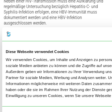
Neben einer HIV-Transmission muss eine Aufklärung und
regelmäßige Untersuchung bezüglich Hepatitis-C- und
Syphilis-Infektion erfolgen, eine HBV-Immunität muss
dokumentiert werden und eine HBV-Infektion
ausgeschlossen werden.
Obgleich die moderne ART die HIV-Infektion zu einer gut
beherrschbaren chronischen Erkrankung gemacht hat,
werden insbesondere in Hochrisikogruppen weiter hohe
Neudiagnosezahlen beobachtet. Neben regelmäßiger
Diese Webseite verwendet Cookies
Diagnostik, Aufklärung und Information könnten neue
Wir verwenden Cookies, um Inhalte und Anzeigen zu personal
Präventionsmethoden wie beispielsweise die PrEP zur
soziale Medien anbieten zu können und die Zugriffe auf unse
Reduktion der Neuinfektionszahlen beitragen. Im
Außerdem geben wir Informationen zu Ihrer Verwendung uns
medizinischen Alltag sind auch bei HIV-Patienten regelhaft
keine besonderen Hygienemaßnahmen erforderlich.
Partner für soziale Medien, Werbung und Analysen weiter. U
Informationen möglicherweise mit weiteren Daten zusammen, d
haben oder die sie im Rahmen Ihrer Nutzung der Dienste g
Einwilligung zu unseren Cookies, wenn Sie unsere Webseite 