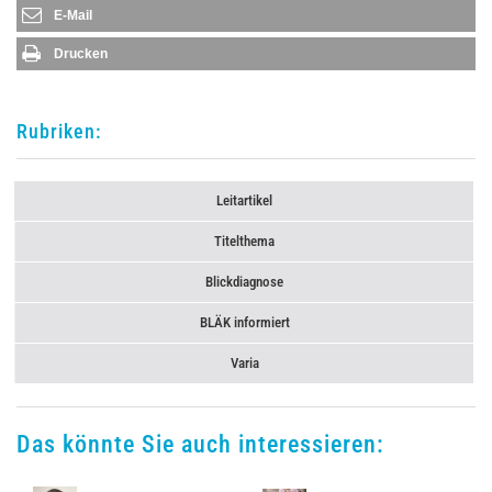
E-Mail
Drucken
Rubriken:
Leitartikel
Titelthema
Blickdiagnose
BLÄK informiert
Varia
Das könnte Sie auch interessieren: