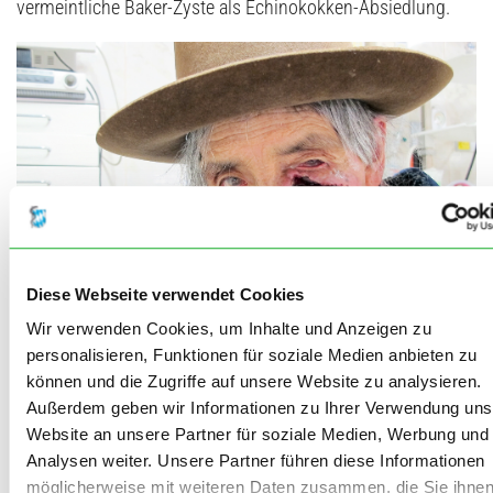
vermeintliche Baker-Zyste als Echinokokken-Absiedlung.
Diese Webseite verwendet Cookies
Wir verwenden Cookies, um Inhalte und Anzeigen zu
personalisieren, Funktionen für soziale Medien anbieten zu
können und die Zugriffe auf unsere Website zu analysieren.
Eine Quechua-Indianerin mit einem exulzerierenden Tumor der linken Wange,
Außerdem geben wir Informationen zu Ihrer Verwendung uns
wahrscheinlich ein Basalzell-Karzinom.
Website an unsere Partner für soziale Medien, Werbung und
Bei jungen Menschen mit Erstmanifestation von
Analysen weiter. Unsere Partner führen diese Informationen
Krampfanfällen wird hier in erster Linie an die
möglicherweise mit weiteren Daten zusammen, die Sie ihne