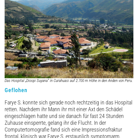
Archiv
Das Hospital „Diospi Suyana“ in Curahuasi auf 2.700 m Höhe in den Anden von Peru.
Geflohen
Farye S. konnte sich gerade noch rechtzeitig in das Hospital
retten. Nachdem ihr Mann ihr mit einer Axt den Schädel
eingeschlagen hatte und sie danach für fast 24 Stunden
Zuhause einsperrte, gelang ihr die Flucht. In der
Computertomografie fand sich eine Impressionsfraktur
frontal, klinisch war Farye S. erstaunlich symptomarm.