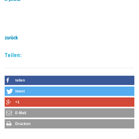
zurück
Teilen:
teilen
tweet
+1
E-Mail
Drucken