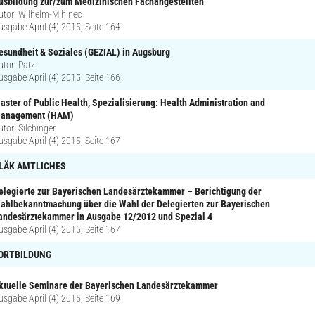
usbildung zur/zum Medizinischen Fachangestellten
utor: Wilhelm-Mihinec
usgabe April (4) 2015, Seite 164
esundheit & Soziales (GEZIAL) in Augsburg
utor: Patz
usgabe April (4) 2015, Seite 166
aster of Public Health, Spezialisierung: Health Administration and
anagement (HAM)
utor: Silchinger
usgabe April (4) 2015, Seite 167
LÄK AMTLICHES
elegierte zur Bayerischen Landesärztekammer – Berichtigung der
ahlbekanntmachung über die Wahl der Delegierten zur Bayerischen
andesärztekammer in Ausgabe 12/2012 und Spezial 4
usgabe April (4) 2015, Seite 167
ORTBILDUNG
ktuelle Seminare der Bayerischen Landesärztekammer
usgabe April (4) 2015, Seite 169