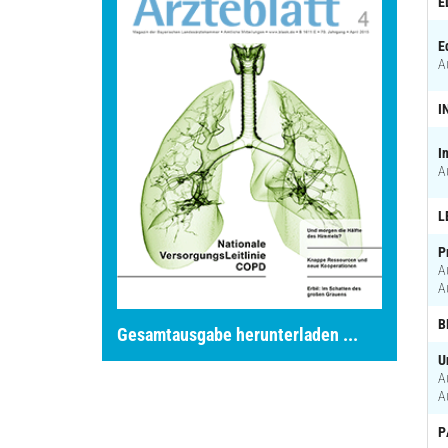
E
E
A
I
I
A
L
P
A
A
B
Gesamtausgabe herunterladen ...
U
A
A
P