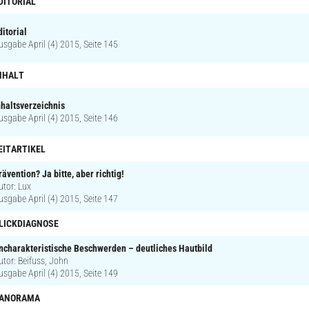
DITORIAL
ditorial
usgabe April (4) 2015, Seite 145
NHALT
nhaltsverzeichnis
usgabe April (4) 2015, Seite 146
EITARTIKEL
rävention? Ja bitte, aber richtig!
utor: Lux
usgabe April (4) 2015, Seite 147
LICKDIAGNOSE
ncharakteristische Beschwerden – deutliches Hautbild
utor: Beifuss, John
usgabe April (4) 2015, Seite 149
ANORAMA