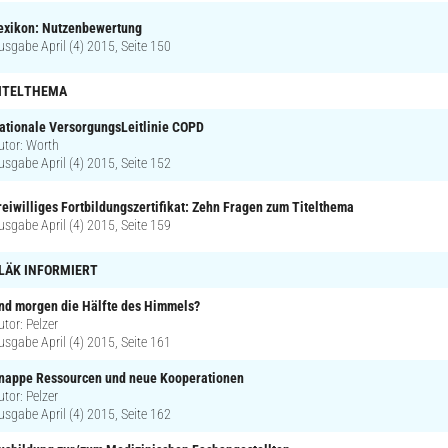
exikon: Nutzenbewertung
usgabe April (4) 2015, Seite 150
ITELTHEMA
ationale VersorgungsLeitlinie COPD
utor: Worth
usgabe April (4) 2015, Seite 152
reiwilliges Fortbildungszertifikat: Zehn Fragen zum Titelthema
usgabe April (4) 2015, Seite 159
LÄK INFORMIERT
nd morgen die Hälfte des Himmels?
utor: Pelzer
usgabe April (4) 2015, Seite 161
nappe Ressourcen und neue Kooperationen
utor: Pelzer
usgabe April (4) 2015, Seite 162