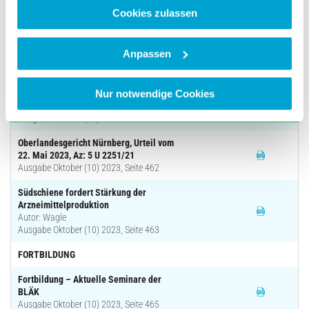
Jugendmedizin
Cookies zulassen
Autor: Judex
Ausgabe Oktober (10) 2023, Seite 460
Anpassen
BLÄK KOMPAKT
Abschlussprüfung zur/zum Medizinischen
Fachangestellten
Nur notwendige Cookies
Autor: Froelian
Ausgabe Oktober (10) 2023, Seite 462
Oberlandesgericht Nürnberg, Urteil vom
22. Mai 2023, Az: 5 U 2251/21
Ausgabe Oktober (10) 2023, Seite 462
Südschiene fordert Stärkung der
Arzneimittelproduktion
Autor: Wagle
Ausgabe Oktober (10) 2023, Seite 463
FORTBILDUNG
Fortbildung – Aktuelle Seminare der
BLÄK
Ausgabe Oktober (10) 2023, Seite 465