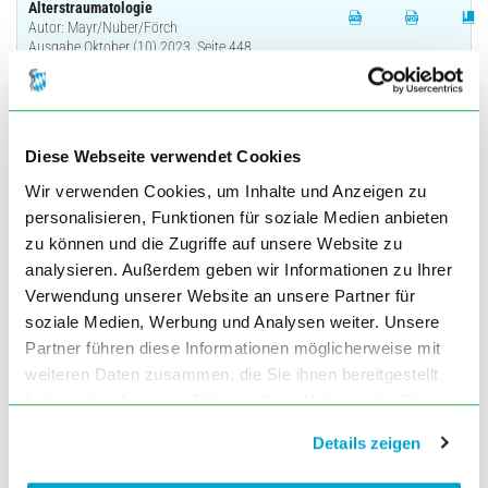
Alterstraumatologie
Autor: Mayr/Nuber/Förch
Ausgabe Oktober (10) 2023, Seite 448
Freiwilliges Fortbildungszertifikat: Zehn
Fragen zum Titelthema
Ausgabe Oktober (10) 2023, Seite 453
Diese Webseite verwendet Cookies
BLÄK INFORMIERT
Wir verwenden Cookies, um Inhalte und Anzeigen zu
Grußworte zum 82. Bayerischen
personalisieren, Funktionen für soziale Medien anbieten
Ärztinnen- und Ärztetag in Landshut
zu können und die Zugriffe auf unsere Website zu
Ausgabe Oktober (10) 2023, Seite 455
analysieren. Außerdem geben wir Informationen zu Ihrer
Tagesordnung – 82. Bayerischer
Verwendung unserer Website an unsere Partner für
Ärztinnen- und Ärztetag
soziale Medien, Werbung und Analysen weiter. Unsere
Ausgabe Oktober (10) 2023, Seite 458
Partner führen diese Informationen möglicherweise mit
Fortbildungspunkte sammeln mit dem
weiteren Daten zusammen, die Sie ihnen bereitgestellt
Bayerischen Ärzteblatt
haben oder die sie im Rahmen Ihrer Nutzung der Dienste
Autor: Nedbal
Ausgabe Oktober (10) 2023, Seite 459
gesammelt haben. Sie geben Einwilligung zu unseren
Details zeigen
Cookies, wenn Sie unsere Webseite weiterhin nutzen.
Klimawandelspezifische
Erkrankungsbilder in der Kinder- und