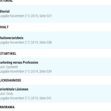
DITORIAL
ditorial
usgabe November (11) 2019, Seite 537
NHALT
nhaltsverzeichnis
usgabe November (11) 2019, Seite 538
EITARTIKEL
arketing versus Profession
utor: Quitterer
usgabe November (11) 2019, Seite 539
LICKDIAGNOSE
eriorbitale Läsionen
utor: Grob
usgabe November (11) 2019, Seite 541
ANORAMA