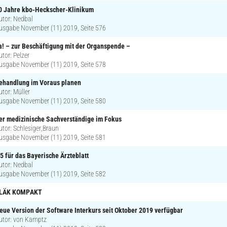
0 Jahre kbo-Heckscher-Klinikum
utor: Nedbal
usgabe November (11) 2019, Seite 576
a! – zur Beschäftigung mit der Organspende –
utor: Pelzer
usgabe November (11) 2019, Seite 578
ehandlung im Voraus planen
utor: Müller
usgabe November (11) 2019, Seite 580
er medizinische Sachverständige im Fokus
utor: Schlesiger,Braun
usgabe November (11) 2019, Seite 581
,5 für das Bayerische Ärzteblatt
utor: Nedbal
usgabe November (11) 2019, Seite 582
LÄK KOMPAKT
eue Version der Software Interkurs seit Oktober 2019 verfügbar
utor: von Kamptz