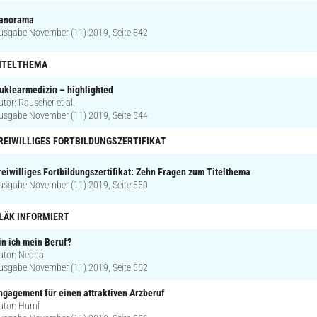
anorama
usgabe November (11) 2019, Seite 542
ITELTHEMA
uklearmedizin – highlighted
utor: Rauscher et al.
usgabe November (11) 2019, Seite 544
REIWILLIGES FORTBILDUNGSZERTIFIKAT
reiwilliges Fortbildungszertifikat: Zehn Fragen zum Titelthema
usgabe November (11) 2019, Seite 550
LÄK INFORMIERT
in ich mein Beruf?
utor: Nedbal
usgabe November (11) 2019, Seite 552
ngagement für einen attraktiven Arzberuf
utor: Huml