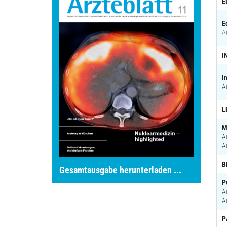
E
E
A
I
I
A
L
M
A
A
B
Gesamtausgabe herunterladen ...
P
A
A
P