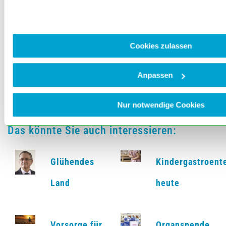
Leitartikel
Titelthema
Cookies zulassen
Blickdiagnose
BLÄK informiert
Anpassen
Varia
Nur notwendige Cookies
Das könnte Sie auch interessieren:
Glühendes
Kindergastroent
Land
heute
Vorsorge für
Organspende