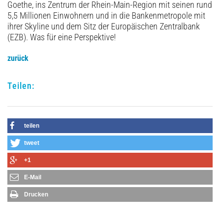
Goethe, ins Zentrum der Rhein-Main-Region mit seinen rund
5,5 Millionen Einwohnern und in die Bankenmetropole mit
ihrer Skyline und dem Sitz der Europäischen Zentralbank
(EZB). Was für eine Perspektive!
zurück
Teilen:
teilen
tweet
+1
E-Mail
Drucken