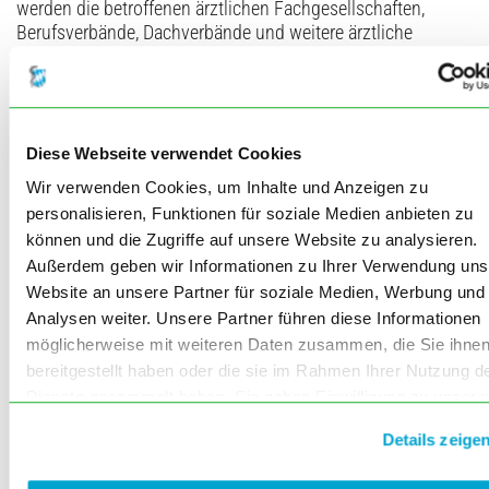
werden die betroffenen ärztlichen Fachgesellschaften,
Berufsverbände, Dachverbände und weitere ärztliche
Organisationen unter anderem über den öffentlichen
Bereich der elektronischen Plattform WIKI-BÄK transparent
und umfangreich beteiligt. Mit Blick auf die ambulante
Weiterbildung sind auch in diesem Jahr lebhafte
Diskussionen auf dem Ärztetag zu erwarten, insbesondere
Diese Webseite verwendet Cookies
über deren Finanzierung. Nach Inkrafttreten des
Wir verwenden Cookies, um Inhalte und Anzeigen zu
Patientenrechtegesetzes im Jahr 2013 wurde die
personalisieren, Funktionen für soziale Medien anbieten zu
Musterberufsordnung (MBO-Ä) auf eventuellen
können und die Zugriffe auf unsere Website zu analysieren.
Änderungsbedarf überprüft. Heraus kam ein
Außerdem geben wir Informationen zu Ihrer Verwendung uns
Teilnovellierungsbedarf der MBO-Ä beim geregelten
Website an unsere Partner für soziale Medien, Werbung und
Einsichtnahme-Recht der Patienten in die ärztliche
Analysen weiter. Unsere Partner führen diese Informationen
Dokumentation (§ 10); § 15 soll an die neu verabschiedete
Deklaration von Helsinki angepasst werden; § 18 soll aus
möglicherweise mit weiteren Daten zusammen, die Sie ihne
verfassungsrechtlichen Gründen gekürzt werden und in §
bereitgestellt haben oder die sie im Rahmen Ihrer Nutzung d
20 soll unter anderem eine Anpassung an das
Dienste gesammelt haben. Sie geben Einwilligung zu unsere
Lebenspartnerschaftsgesetz erfolgen.
Cookies, wenn Sie unsere Webseite weiterhin nutzen.
Details zeige
Zu den „Hausaufgaben“ zählt sicherlich auch der „Sachstand
GOÄ-neu“. Hierbei wird ein aktueller Bericht über den Stand