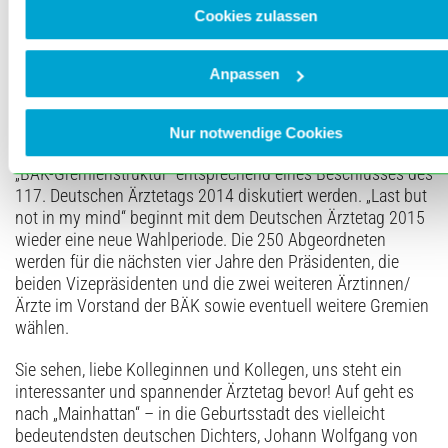
Cookies zulassen
der Verhandlungen zwischen Bundesärztekammer (BÄK),
privater Krankenversicherung und Beihilfe zur Gestaltung
der neuen Gebührenordnung für Ärzte (GOÄ) abgegeben. Da
Anpassen
sich für jede Organisation in gewissen Abständen die
Überprüfung ihrer Aufbau- und Ablauforganisation
hinsichtlich Notwendigkeit, Zweckmäßigkeit, Effizienz und
Nur notwendige Cookies
vor allem Zielerreichung empfiehlt, wird eine Reform der
„BÄK-Gremienstruktur“ entsprechend eines Beschlusses des
117. Deutschen Ärztetags 2014 diskutiert werden. „Last but
not in my mind“ beginnt mit dem Deutschen Ärztetag 2015
wieder eine neue Wahlperiode. Die 250 Abgeordneten
werden für die nächsten vier Jahre den Präsidenten, die
beiden Vizepräsidenten und die zwei weiteren Ärztinnen/
Ärzte im Vorstand der BÄK sowie eventuell weitere Gremien
wählen.
Sie sehen, liebe Kolleginnen und Kollegen, uns steht ein
interessanter und spannender Ärztetag bevor! Auf geht es
nach „Mainhattan“ – in die Geburtsstadt des vielleicht
bedeutendsten deutschen Dichters, Johann Wolfgang von