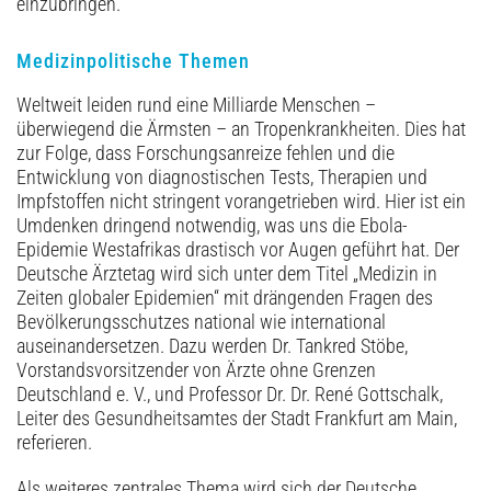
einzubringen.
Medizinpolitische Themen
Weltweit leiden rund eine Milliarde Menschen –
überwiegend die Ärmsten – an Tropenkrankheiten. Dies hat
zur Folge, dass Forschungsanreize fehlen und die
Entwicklung von diagnostischen Tests, Therapien und
Impfstoffen nicht stringent vorangetrieben wird. Hier ist ein
Umdenken dringend notwendig, was uns die Ebola-
Epidemie Westafrikas drastisch vor Augen geführt hat. Der
Deutsche Ärztetag wird sich unter dem Titel „Medizin in
Zeiten globaler Epidemien“ mit drängenden Fragen des
Bevölkerungsschutzes national wie international
auseinandersetzen. Dazu werden Dr. Tankred Stöbe,
Vorstandsvorsitzender von Ärzte ohne Grenzen
Deutschland e. V., und Professor Dr. Dr. René Gottschalk,
Leiter des Gesundheitsamtes der Stadt Frankfurt am Main,
referieren.
Als weiteres zentrales Thema wird sich der Deutsche