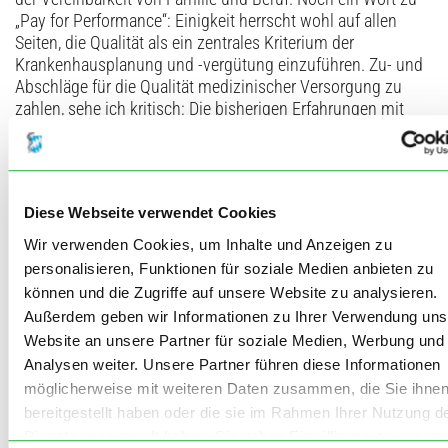
„Pay for Performance“: Einigkeit herrscht wohl auf allen
Seiten, die Qualität als ein zentrales Kriterium der
Krankenhausplanung und -vergütung einzuführen. Zu- und
Abschläge für die Qualität medizinischer Versorgung zu
zahlen, sehe ich kritisch: Die bisherigen Erfahrungen mit
solchen Pay for Performance-Ansätzen sind alles andere als
überzeugend. Die Kliniken, die statistisch eine schlechtere
Qualität haben, sind oftmals diejenigen, die ihre Fehler und
Probleme besser dokumentieren und intern thematisieren.
Diese Webseite verwendet Cookies
Wir verwenden Cookies, um Inhalte und Anzeigen zu
Arbeitstagung
personalisieren, Funktionen für soziale Medien anbieten zu
Zurück zum Bayerischen Ärztetag: Am Samstag und
können und die Zugriffe auf unsere Website zu analysieren.
Sonntag werden in Deggendorf die Berichte des Präsidiums
Außerdem geben wir Informationen zu Ihrer Verwendung uns
und der Ausschüsse von Interesse sein sowie der Bericht
Website an unsere Partner für soziale Medien, Werbung und
aus der Bayerischen Ärzteversorgung. Es ist mir ein
Analysen weiter. Unsere Partner führen diese Informationen
wichtiges Anliegen, die 180 Delegierten über die
möglicherweise mit weiteren Daten zusammen, die Sie ihne
gesundheits- und berufspolitischen Herausforderungen,
bereitgestellt haben oder die sie im Rahmen Ihrer Nutzung d
aber auch über die geleistete Arbeit in der Bayerischen
Dienste gesammelt haben. Sie geben Einwilligung zu unsere
Landesärztekammer (BLÄK) zu informieren und gemeinsam