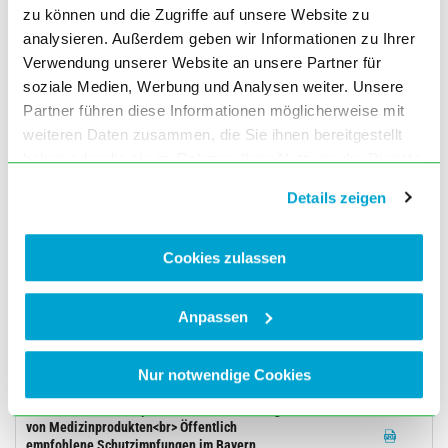
Ausgabe Juli (7) 2002, Seite 382
zu können und die Zugriffe auf unsere Website zu
analysieren. Außerdem geben wir Informationen zu Ihrer
DEUTSCHER ÄRZTETAG
Verwendung unserer Website an unsere Partner für
soziale Medien, Werbung und Analysen weiter. Unsere
Nedbal: Modell der hausärztlichen und
internistischen Versorgung
Partner führen diese Informationen möglicherweise mit
Ausgabe Juli (7) 2002, Seite 367
weiteren Daten zusammen, die Sie ihnen bereitgestellt
haben oder die sie im Rahmen Ihrer Nutzung der Dienste
KREUZWORTRÄTSEL
gesammelt haben. Sie geben Einwilligung zu unseren
Details zeigen
Kreuzworträtsel
Cookies, wenn Sie unsere Webseite weiterhin nutzen.
Ausgabe Juli (7) 2002, Seite 369
Cookies zulassen
DAS BSTMI INFORMIERT
Neuer Notarztindikationen-Katalog:
Anpassen
Flächendeckende Einführung in Bayern
Ausgabe Juli (7) 2002, Seite 370
BLÄK AMTLICHES
Nur notwendige Cookies
Abwehr von Medizinprodukten: Aufbereitung
von Medizinprodukten<br> Öffentlich
empfohlene Schutzimpfungen im Bayern