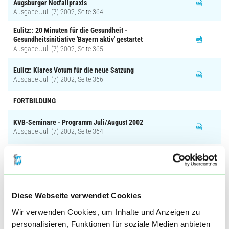
Augsburger Notfallpraxis
Ausgabe Juli (7) 2002, Seite 364
Eulitz:: 20 Minuten für die Gesundheit -
Gesundheitsinitiative 'Bayern aktiv' gestartet
Ausgabe Juli (7) 2002, Seite 365
Eulitz: Klares Votum für die neue Satzung
Ausgabe Juli (7) 2002, Seite 366
FORTBILDUNG
KVB-Seminare - Programm Juli/August 2002
Ausgabe Juli (7) 2002, Seite 364
Fortbildungsveranstaltungen - Teil 1
Ausgabe Juli (7) 2002, Seite 371
Aktuelle Seminare der Bayerischen
Diese Webseite verwendet Cookies
Landesärztekammer
Ausgabe Juli (7) 2002, Seite 380
Wir verwenden Cookies, um Inhalte und Anzeigen zu
personalisieren, Funktionen für soziale Medien anbieten
Fortbildungsveranstaltungen - Teil 2