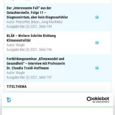
Der „interessante Fall“ aus der
Gutachterstelle. Folge 11 –
Diagnoseirrtum, aber kein Diagnosefehler
Autor: Pratschke, Braun, Jung-Munkwitz
Ausgabe Mai (5) 2021, Seite 194
BLÄK – Weitere Schritte Richtung
Klimaneutralität
Autor: Wagle
Ausgabe Mai (5) 2021, Seite 196
Fortbildungsseminar „Klimawandel und
Gesundheit“ – Interview mit Professorin
Dr. Claudia Traidl-Hoffmann
Autor: Wagle
Ausgabe Mai (5) 2021, Seite 197
TITELTHEMA
Kinderkardiologie – highlighted
Autor: Dittrich et al.
Ausgabe Mai (5) 2021, Seite 184
Freiwilliges Fortbildungszertifikat: Zehn