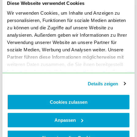
Diese Webseite verwendet Cookies
Fragen zum Titelthema
Ausgabe Mai (5) 2021, Seite 191
Wir verwenden Cookies, um Inhalte und Anzeigen zu
personalisieren, Funktionen für soziale Medien anbieten
BLÄK KOMPAKT
zu können und die Zugriffe auf unsere Website zu
Urkunde Deklaration von Genf – das
analysieren. Außerdem geben wir Informationen zu Ihrer
ärztliche Gelöbnis
Verwendung unserer Website an unsere Partner für
Ausgabe Mai (5) 2021, Seite 198
soziale Medien, Werbung und Analysen weiter. Unsere
„Fachärztliche Stellungnahme“ bei
Partner führen diese Informationen möglicherweise mit
Einstellungsuntersuchungen von Beamten
weiteren Daten zusammen, die Sie ihnen bereitgestellt
durch Hausärztinnen und Hausärzte
Autor: StMGP
haben oder die sie im Rahmen Ihrer Nutzung der Dienste
Ausgabe Mai (5) 2021, Seite 198
gesammelt haben. Sie geben Einwilligung zu unseren
Details zeigen
Cookies, wenn Sie unsere Webseite weiterhin nutzen.
Videotutorial der „gematik“ zum
elektronischen Arztausweis
Ausgabe Mai (5) 2021, Seite 198
Cookies zulassen
Rezept für Bewegung im ärztlichen
Beratungsgespräch
Anpassen
Autor: Krawczyk
Ausgabe Mai (5) 2021, Seite 200
MFA goes social media