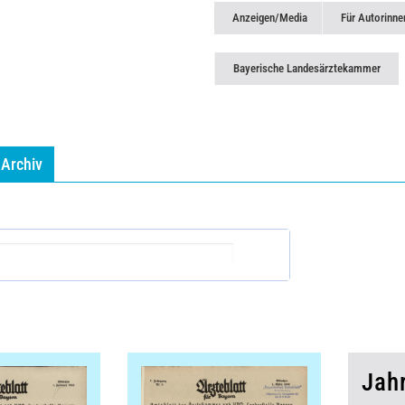
Anzeigen/Media
Für Autorinne
Bayerische Landesärztekammer
Archiv
Jah