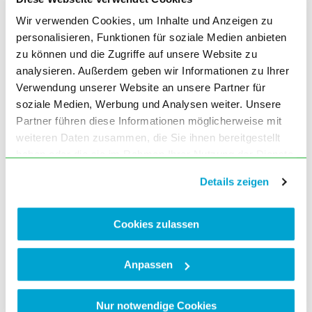
Autor: Kalb
Wir verwenden Cookies, um Inhalte und Anzeigen zu
Ausgabe März (3) 2016, Seite 89
personalisieren, Funktionen für soziale Medien anbieten
Ausbildungskonzept Allgemeinmedizin
zu können und die Zugriffe auf unsere Website zu
Dillingen
analysieren. Außerdem geben wir Informationen zu Ihrer
Ausgabe März (3) 2016, Seite 89
Verwendung unserer Website an unsere Partner für
74. Bayerischer Ärztetag –
soziale Medien, Werbung und Analysen weiter. Unsere
Datensicherheit in der Medizin
Partner führen diese Informationen möglicherweise mit
Ausgabe März (3) 2016, Seite 89
weiteren Daten zusammen, die Sie ihnen bereitgestellt
Notärzte – Selbsteinstufung
haben oder die sie im Rahmen Ihrer Nutzung der Dienste
Fortbildungspunktekonto im Zuge von
gesammelt haben. Sie geben Einwilligung zu unseren
BayRDG-Vorgabe
Details zeigen
Autor: Weidringer
Cookies, wenn Sie unsere Webseite weiterhin nutzen.
Ausgabe März (3) 2016, Seite 90
Seminartage Weiterbildung
Cookies zulassen
Allgemeinmedizin im neuen Format
Ausgabe März (3) 2016, Seite 90
Anpassen
Auflösung des Silbenrätsels aus Heft 1-
2/2016
Ausgabe März (3) 2016, Seite 91
Nur notwendige Cookies