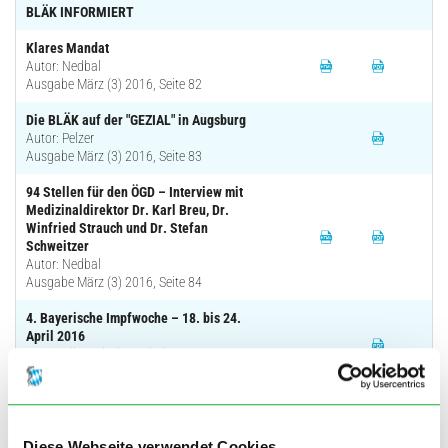
BLÄK INFORMIERT
Klares Mandat
Autor: Nedbal
Ausgabe März (3) 2016, Seite 82
Die BLÄK auf der "GEZIAL" in Augsburg
Autor: Pelzer
Ausgabe März (3) 2016, Seite 83
94 Stellen für den ÖGD – Interview mit
Medizinaldirektor Dr. Karl Breu, Dr.
Winfried Strauch und Dr. Stefan
Schweitzer
Autor: Nedbal
Ausgabe März (3) 2016, Seite 84
4. Bayerische Impfwoche – 18. bis 24.
April 2016
Autor: Klinc, Fischer, Hierl u. a.
Ausgabe März (3) 2016, Seite 86
BLÄK KOMPAKT
Vorsicht Abofalle!
Diese Webseite verwendet Cookies