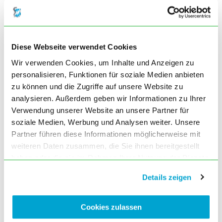
Autor: Nedbal
Ausgabe März (3) 2015, Seite 90
Rahmenkonzept Ebolafieber –
Vorbereitungen auf Maßnahmen in
Diese Webseite verwendet Cookies
Deutschland
Ausgabe März (3) 2015, Seite 90
Wir verwenden Cookies, um Inhalte und Anzeigen zu
personalisieren, Funktionen für soziale Medien anbieten
Selbsthilfekoordination Bayern in neuen
zu können und die Zugriffe auf unsere Website zu
Räumen
Autor: Seider
analysieren. Außerdem geben wir Informationen zu Ihrer
Ausgabe März (3) 2015, Seite 91
Verwendung unserer Website an unsere Partner für
soziale Medien, Werbung und Analysen weiter. Unsere
Seminartage Weiterbildung
Allgemeinmedizin gehen weiter
Partner führen diese Informationen möglicherweise mit
Ausgabe März (3) 2015, Seite 91
weiteren Daten zusammen, die Sie ihnen bereitgestellt
haben oder die sie im Rahmen Ihrer Nutzung der Dienste
Gedenken gegen das Verbrechen
Autor: Pelzer
gesammelt haben. Sie geben Einwilligung zu unseren
Details zeigen
Ausgabe März (3) 2015, Seite 92
Cookies, wenn Sie unsere Webseite weiterhin nutzen.
Auflösung der Fortbildungsfragen aus
Heft 1-2/2015
Cookies zulassen
Ausgabe März (3) 2015, Seite 92