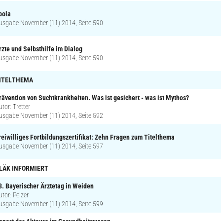
bola
usgabe November (11) 2014, Seite 590
rzte und Selbsthilfe im Dialog
usgabe November (11) 2014, Seite 590
ITELTHEMA
rävention von Suchtkrankheiten. Was ist gesichert - was ist Mythos?
utor: Tretter
usgabe November (11) 2014, Seite 592
reiwilliges Fortbildungszertifikat: Zehn Fragen zum Titelthema
usgabe November (11) 2014, Seite 597
LÄK INFORMIERT
3. Bayerischer Ärztetag in Weiden
utor: Pelzer
usgabe November (11) 2014, Seite 599