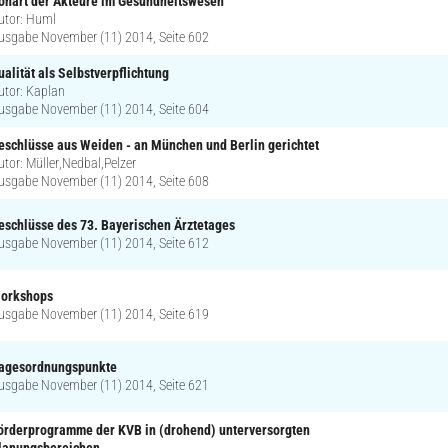
onart der Akteure im Gesundheitswesen
utor: Huml
usgabe November (11) 2014, Seite 602
ualität als Selbstverpflichtung
utor: Kaplan
usgabe November (11) 2014, Seite 604
eschlüsse aus Weiden - an München und Berlin gerichtet
utor: Müller,Nedbal,Pelzer
usgabe November (11) 2014, Seite 608
eschlüsse des 73. Bayerischen Ärztetages
usgabe November (11) 2014, Seite 612
orkshops
usgabe November (11) 2014, Seite 619
agesordnungspunkte
usgabe November (11) 2014, Seite 621
örderprogramme der KVB in (drohend) unterversorgten
lanungsbereichen