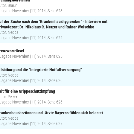
utor: Braun
usgabe November (11) 2014, Seite 623
uf der Suche nach dem ''Krankenhaushygieniker'' - Interview mit
rivatdozent Dr. Nikolaus C. Netzer und Rainer Woischke
utor: Nedbal
usgabe November (11) 2014, Seite 624
reuzworträtsel
usgabe November (11) 2014, Seite 625
ilsbiburg und die ''Integrierte Notfallversorgung''
utor: Nedbal
usgabe November (11) 2014, Seite 626
eit für eine Grippeschutzimpfung
utor: Pelzer
usgabe November (11) 2014, Seite 626
rankenhausärztinnen und -ärzte Bayerns fühlen sich belastet
utor: Nedbal
usgabe November (11) 2014, Seite 627