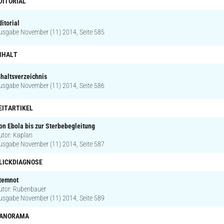
DITORIAL
ditorial
usgabe November (11) 2014, Seite 585
NHALT
nhaltsverzeichnis
usgabe November (11) 2014, Seite 586
EITARTIKEL
on Ebola bis zur Sterbebegleitung
utor: Kaplan
usgabe November (11) 2014, Seite 587
LICKDIAGNOSE
temnot
utor: Rubenbauer
usgabe November (11) 2014, Seite 589
ANORAMA