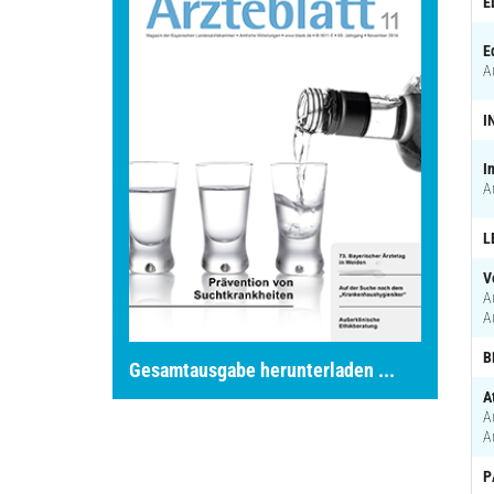
E
E
A
I
I
A
L
V
A
A
B
Gesamtausgabe herunterladen ...
A
A
A
P