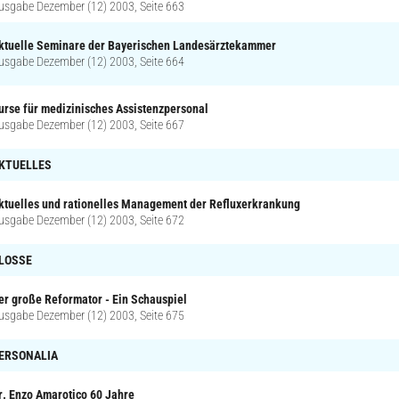
usgabe Dezember (12) 2003, Seite 663
ktuelle Seminare der Bayerischen Landesärztekammer
usgabe Dezember (12) 2003, Seite 664
urse für medizinisches Assistenzpersonal
usgabe Dezember (12) 2003, Seite 667
KTUELLES
ktuelles und rationelles Management der Refluxerkrankung
usgabe Dezember (12) 2003, Seite 672
LOSSE
er große Reformator - Ein Schauspiel
usgabe Dezember (12) 2003, Seite 675
ERSONALIA
r. Enzo Amarotico 60 Jahre