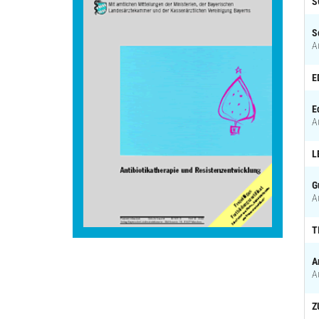
S
S
A
E
E
A
L
G
A
T
A
A
Z