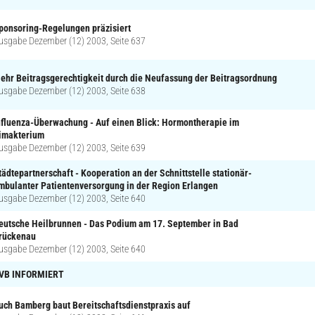
ponsoring-Regelungen präzisiert
usgabe Dezember (12) 2003, Seite 637
ehr Beitragsgerechtigkeit durch die Neufassung der Beitragsordnung
usgabe Dezember (12) 2003, Seite 638
nfluenza-Überwachung - Auf einen Blick: Hormontherapie im
imakterium
usgabe Dezember (12) 2003, Seite 639
tädtepartnerschaft - Kooperation an der Schnittstelle stationär-
mbulanter Patientenversorgung in der Region Erlangen
usgabe Dezember (12) 2003, Seite 640
eutsche Heilbrunnen - Das Podium am 17. September in Bad
rückenau
usgabe Dezember (12) 2003, Seite 640
VB INFORMIERT
uch Bamberg baut Bereitschaftsdienstpraxis auf