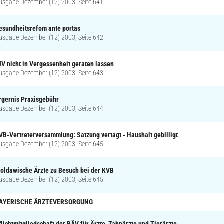
usgabe Dezember (12) 2003, Seite 641
esundheitsrefom ante portas
usgabe Dezember (12) 2003, Seite 642
IV nicht in Vergessenheit geraten lassen
usgabe Dezember (12) 2003, Seite 643
rgernis Praxisgebühr
usgabe Dezember (12) 2003, Seite 644
VB-Vertreterversammlung: Satzung vertagt - Haushalt gebilligt
usgabe Dezember (12) 2003, Seite 645
oldawische Ärzte zu Besuch bei der KVB
usgabe Dezember (12) 2003, Seite 645
AYERISCHE ÄRZTEVERSORGUNG
flichtmitgliedschaft der BÄV für Ärzte, Zahnärzte und Tierärzte