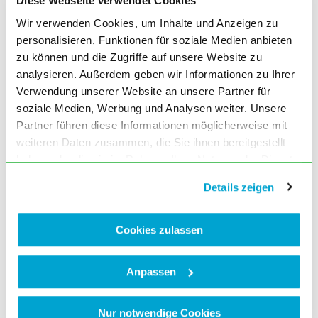
Diese Webseite verwendet Cookies
Kappauf: Palliativmedizin in der Praxis
Wir verwenden Cookies, um Inhalte und Anzeigen zu
Ausgabe November (11) 2003, Seite 599
personalisieren, Funktionen für soziale Medien anbieten
zu können und die Zugriffe auf unsere Website zu
Reuß: Jeder stirbt seinen eigenen Tod
analysieren. Außerdem geben wir Informationen zu Ihrer
Ausgabe November (11) 2003, Seite 601
Verwendung unserer Website an unsere Partner für
soziale Medien, Werbung und Analysen weiter. Unsere
BLÄK INFORMIERT
Partner führen diese Informationen möglicherweise mit
Vorstandssitzung vom 27. September 2003
weiteren Daten zusammen, die Sie ihnen bereitgestellt
Ausgabe November (11) 2003, Seite 604
haben oder die sie im Rahmen Ihrer Nutzung der Dienste
gesammelt haben. Sie geben Einwilligung zu unseren
25. Adventslesung der Bayerischen
Details zeigen
Cookies, wenn Sie unsere Webseite weiterhin nutzen.
Schriftstellerärzte
Ausgabe November (11) 2003, Seite 604
Cookies zulassen
KREUZWORTRÄTSEL
Kreuzworträtsel
Anpassen
Ausgabe November (11) 2003, Seite 604
GASTKOMMENTAR
Nur notwendige Cookies