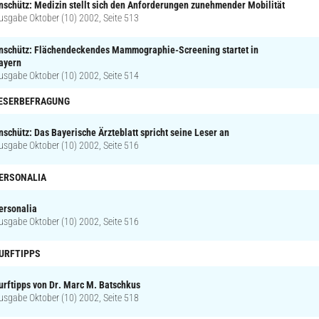
nschütz: Medizin stellt sich den Anforderungen zunehmender Mobilität
usgabe Oktober (10) 2002, Seite 513
nschütz: Flächendeckendes Mammographie-Screening startet in
ayern
usgabe Oktober (10) 2002, Seite 514
ESERBEFRAGUNG
nschütz: Das Bayerische Ärzteblatt spricht seine Leser an
usgabe Oktober (10) 2002, Seite 516
ERSONALIA
ersonalia
usgabe Oktober (10) 2002, Seite 516
URFTIPPS
urftipps von Dr. Marc M. Batschkus
usgabe Oktober (10) 2002, Seite 518