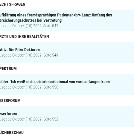
ECHTSFRAGEN
ufklärung eines fremdsprachigen Patienten<br> Lanz: Umfang des
ersicherungsschutzes bei Vertretung
usgabe Oktober (10) 2002, Seite 547
RZTE UND IHRE REALITÄTEN
ulitz: Die Film-Doktoren
usgabe Oktober (10) 2002, Seite 549
PEKTRUM
öhler: 'Ich weiß nicht, ob ich noch einmal von vorn anfangen kann'
usgabe Oktober (10) 2002, Seite 550
ESERFORUM
eserforum
usgabe Oktober (10) 2002, Seite 552
ÜCHERSCHAU