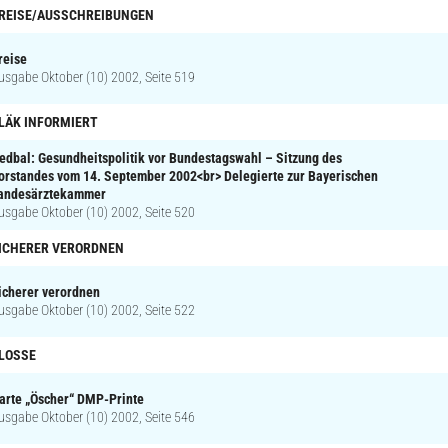
REISE/AUSSCHREIBUNGEN
reise
usgabe Oktober (10) 2002, Seite 519
LÄK INFORMIERT
edbal: Gesundheitspolitik vor Bundestagswahl – Sitzung des
orstandes vom 14. September 2002<br> Delegierte zur Bayerischen
andesärztekammer
usgabe Oktober (10) 2002, Seite 520
ICHERER VERORDNEN
icherer verordnen
usgabe Oktober (10) 2002, Seite 522
LOSSE
arte „Öscher“ DMP-Printe
usgabe Oktober (10) 2002, Seite 546