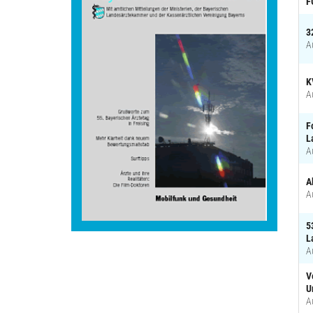
F
3
A
K
A
F
L
A
A
A
5
L
A
V
U
A