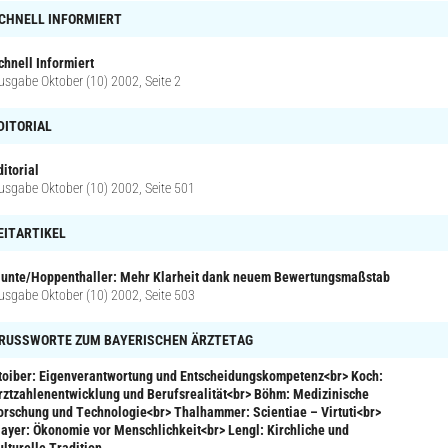
CHNELL INFORMIERT
chnell Informiert
usgabe Oktober (10) 2002, Seite 2
DITORIAL
ditorial
usgabe Oktober (10) 2002, Seite 501
EITARTIKEL
unte/Hoppenthaller: Mehr Klarheit dank neuem Bewertungsmaßstab
usgabe Oktober (10) 2002, Seite 503
RUSSWORTE ZUM BAYERISCHEN ÄRZTETAG
toiber: Eigenverantwortung und Entscheidungskompetenz<br> Koch:
rztzahlenentwicklung und Berufsrealität<br> Böhm: Medizinische
orschung und Technologie<br> Thalhammer: Scientiae – Virtuti<br>
ayer: Ökonomie vor Menschlichkeit<br> Lengl: Kirchliche und
ulturelle Tradition