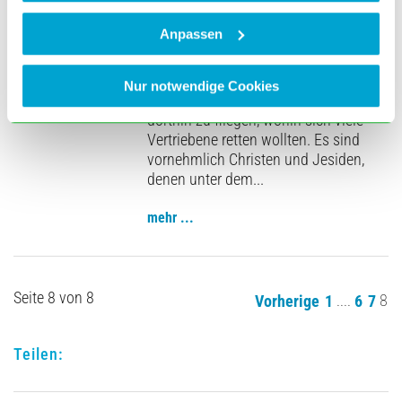
Flüchtlingsbewegungen. Als die IS-
Truppen im August vergangenen
Anpassen
Jahres mit raschen Bodengewinnen
und menschenverachtenden Morden
im Irak von sich Reden machten,
Nur notwendige Cookies
bekamen wir den Auftrag, genau
dorthin zu fliegen, wohin sich viele
Vertriebene retten wollten. Es sind
vornehmlich Christen und Jesiden,
denen unter dem...
mehr ...
Seite 8 von 8
....
8
Vorherige
1
6
7
Teilen: