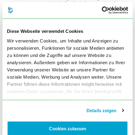
(WHO) für die Dokumentation der
Masernfreiheit bereits erreicht [1]. Zu
diesen Zielvorgaben zählt unter
anderem eine dauerhafte Masern-
Inzidenz von jährlich < 1 Fall/1 Million
Diese Webseite verwendet Cookies
Einwohner. Von diesem Ziel ist...
Wir verwenden Cookies, um Inhalte und Anzeigen zu
personalisieren, Funktionen für soziale Medien anbieten
mehr ...
zu können und die Zugriffe auf unsere Website zu
analysieren. Außerdem geben wir Informationen zu Ihrer
Verwendung unserer Website an unsere Partner für
soziale Medien, Werbung und Analysen weiter. Unsere
Erbil: Im Schatten des
Partner führen diese Informationen möglicherweise mit
großen Grauens
weiteren Daten zusammen, die Sie ihnen bereitgestellt
Erbil, die Hauptstadt des kurdischen
haben oder die sie im Rahmen Ihrer Nutzung der Dienste
Iraks, ist zum Symbol des
gesammelt haben. Sie geben Einwilligung zu unseren
Widerstandes gegen die brutalen
Details zeigen
Cookies, wenn Sie unsere Webseite weiterhin nutzen.
Dschihadisten des Islamischen
Staates (IS) geworden, und damit auch
zum Zentrum der
Cookies zulassen