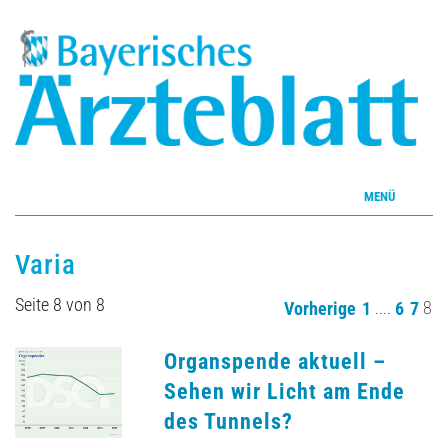
MENÜ
Home
Varia
Inhalte
Seite 8 von 8
....
8
Vorherige
1
6
7
Aktuelles Heft
Organspende aktuell –
Sehen wir Licht am Ende
CME
des Tunnels?