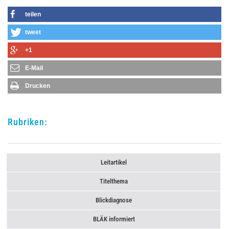
teilen
tweet
+1
E-Mail
Drucken
Rubriken:
Leitartikel
Titelthema
Blickdiagnose
BLÄK informiert