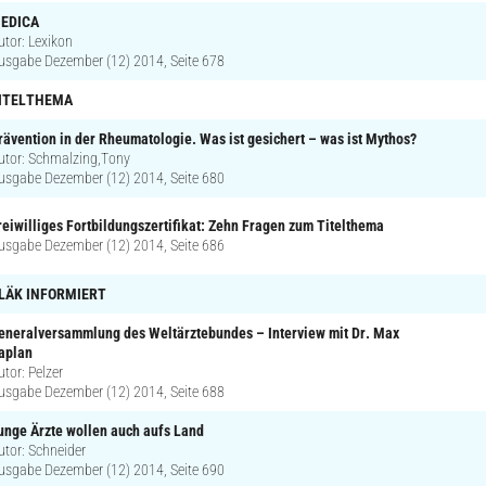
EDICA
utor: Lexikon
usgabe Dezember (12) 2014, Seite 678
ITELTHEMA
rävention in der Rheumatologie. Was ist gesichert – was ist Mythos?
utor: Schmalzing,Tony
usgabe Dezember (12) 2014, Seite 680
reiwilliges Fortbildungszertifikat: Zehn Fragen zum Titelthema
usgabe Dezember (12) 2014, Seite 686
LÄK INFORMIERT
eneralversammlung des Weltärztebundes – Interview mit Dr. Max
aplan
utor: Pelzer
usgabe Dezember (12) 2014, Seite 688
unge Ärzte wollen auch aufs Land
utor: Schneider
usgabe Dezember (12) 2014, Seite 690