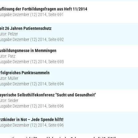
uflösung der Fortbildungsfragen aus Heft 11/2014
usgabe Dezember (12) 2014, Seite 691
eit 26 Jahren Patientenschutz
utor: Pelzer
usgabe Dezember (12) 2014, Seite 692
usbildungsmesse in Memmingen
utor: Patz
usgabe Dezember (12) 2014, Seite 693
rfolgreiches Punktesammeln
utor: Müller
usgabe Dezember (12) 2014, Seite 694
ayerische Selbsthilfekonferenz "Sucht und Gesundheit"
utor: Seider
usgabe Dezember (12) 2014, Seite 696
rztkinder in Not – Jede Spende hilft!
usgabe Dezember (12) 2014, Seite 696