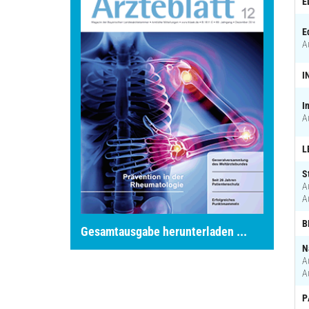
E
E
A
I
I
A
L
S
A
A
B
Gesamtausgabe herunterladen ...
N
A
A
P