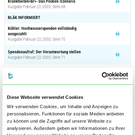
Krankheiten<br>- Das Pocken-Szenario
Ausgabe Februar (2) 2003, Seite 68
BLÄK INFORMIERT
Köhler: Hochwasserspenden vollständig
ausgezahlt
Ausgabe Februar (2) 2003, Seite 70
Spendenaufruf: Der Verantwortung stellen
Ausgabe Februar (2) 2003, Seite 71
Suchtmedizinisch interessierte Kolleginnen
und Kollegen gesucht<br>für das 'Netzwerk
Sucht in Bayern' der BAS
Ausgabe Februar (2) 2003, Seite 94
Diese Webseite verwendet Cookies
BLÄK AMTLICHES
Wir verwenden Cookies, um Inhalte und Anzeigen zu
Neue Todesbescheinigungen
personalisieren, Funktionen für soziale Medien anbieten
Ausgabe Februar (2) 2003, Seite 71
zu können und die Zugriffe auf unsere Website zu
KVB INFORMIERT
analysieren. Außerdem geben wir Informationen zu Ihrer