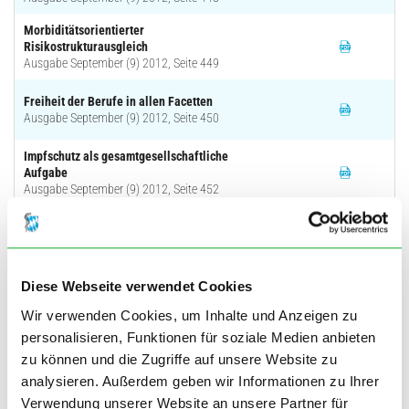
Morbiditätsorientierter
Risikostrukturausgleich
Ausgabe September (9) 2012, Seite 449
Freiheit der Berufe in allen Facetten
Ausgabe September (9) 2012, Seite 450
Impfschutz als gesamtgesellschaftliche
Aufgabe
Ausgabe September (9) 2012, Seite 452
'Gemeinsam stark' - Special Olympics
München 2012
Ausgabe September (9) 2012, Seite 453
Diese Webseite verwendet Cookies
Psychosomatische Medizin und
Psychotherapie im ambulanten Bereich
Wir verwenden Cookies, um Inhalte und Anzeigen zu
Ausgabe September (9) 2012, Seite 454
personalisieren, Funktionen für soziale Medien anbieten
zu können und die Zugriffe auf unsere Website zu
Zehn Fragen an ...
Ausgabe September (9) 2012, Seite 455
analysieren. Außerdem geben wir Informationen zu Ihrer
Verwendung unserer Website an unsere Partner für