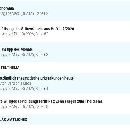
anorama
usgabe März (3) 2026, Seite 62
uflösung des Silbenrätsels aus Heft 1-2/2026
usgabe März (3) 2026, Seite 62
limatipp des Monats
usgabe März (3) 2026, Seite 63
ITELTHEMA
ntzündlich rheumatische Erkrankungen heute
utor: Bartsch, Hueber
usgabe März (3) 2026, Seite 64
reiwilliges Fortbildungszertifikat: Zehn Fragen zum Titelthema
usgabe März (3) 2026, Seite 70
LÄK AMTLICHES