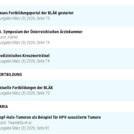
eues Fortbildungsportal der BLÄK gestartet
usgabe März (3) 2026, Seite 73
6. Symposium der Österreichischen Ärztekammer
utor: Härtel
usgabe März (3) 2026, Seite 74
edizinisches Kreuzworträtsel
usgabe März (3) 2026, Seite 74
ORTBILDUNG
ktuelle Fortbildungen der BLÄK
usgabe März (3) 2026, Seite 75
ARIA
opf-Hals-Tumoren als Beispiel für HPV-assoziierte Tumore
utor: Twardella et al.
usgabe März (3) 2026, Seite 81