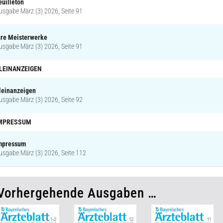
euilleton
usgabe März (3) 2026, Seite 91
hre Meisterwerke
usgabe März (3) 2026, Seite 91
LEINANZEIGEN
leinanzeigen
usgabe März (3) 2026, Seite 92
MPRESSUM
mpressum
usgabe März (3) 2026, Seite 112
Vorhergehende Ausgaben …