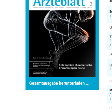
E
E
A
L
S
A
A
I
I
A
B
Gesamtausgabe herunterladen ...
M
A
A
P