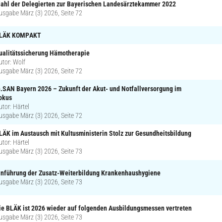
ahl der Delegierten zur Bayerischen Landesärztekammer 2022
usgabe März (3) 2026, Seite 72
LÄK KOMPAKT
ualitätssicherung Hämotherapie
utor: Wolf
usgabe März (3) 2026, Seite 72
n.SAN Bayern 2026 – Zukunft der Akut- und Notfallversorgung im
okus
utor: Härtel
usgabe März (3) 2026, Seite 72
LÄK im Austausch mit Kultusministerin Stolz zur Gesundheitsbildung
utor: Härtel
usgabe März (3) 2026, Seite 73
inführung der Zusatz-Weiterbildung Krankenhaushygiene
usgabe März (3) 2026, Seite 73
ie BLÄK ist 2026 wieder auf folgenden Ausbildungsmessen vertreten
usgabe März (3) 2026, Seite 73