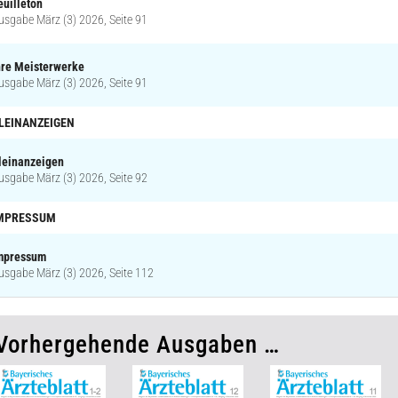
euilleton
usgabe März (3) 2026, Seite 91
hre Meisterwerke
usgabe März (3) 2026, Seite 91
LEINANZEIGEN
leinanzeigen
usgabe März (3) 2026, Seite 92
MPRESSUM
mpressum
usgabe März (3) 2026, Seite 112
Vorhergehende Ausgaben …