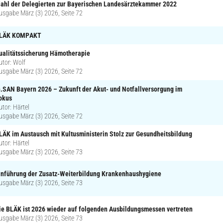
ahl der Delegierten zur Bayerischen Landesärztekammer 2022
usgabe März (3) 2026, Seite 72
LÄK KOMPAKT
ualitätssicherung Hämotherapie
utor: Wolf
usgabe März (3) 2026, Seite 72
n.SAN Bayern 2026 – Zukunft der Akut- und Notfallversorgung im
okus
utor: Härtel
usgabe März (3) 2026, Seite 72
LÄK im Austausch mit Kultusministerin Stolz zur Gesundheitsbildung
utor: Härtel
usgabe März (3) 2026, Seite 73
inführung der Zusatz-Weiterbildung Krankenhaushygiene
usgabe März (3) 2026, Seite 73
ie BLÄK ist 2026 wieder auf folgenden Ausbildungsmessen vertreten
usgabe März (3) 2026, Seite 73