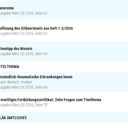
anorama
usgabe März (3) 2026, Seite 62
uflösung des Silbenrätsels aus Heft 1-2/2026
usgabe März (3) 2026, Seite 62
limatipp des Monats
usgabe März (3) 2026, Seite 63
ITELTHEMA
ntzündlich rheumatische Erkrankungen heute
utor: Bartsch, Hueber
usgabe März (3) 2026, Seite 64
reiwilliges Fortbildungszertifikat: Zehn Fragen zum Titelthema
usgabe März (3) 2026, Seite 70
LÄK AMTLICHES