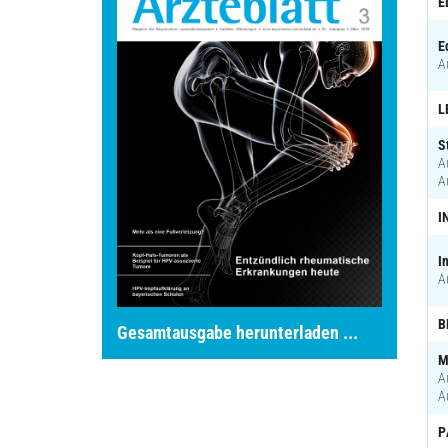
E
E
A
L
S
A
A
I
I
A
B
Gesamtausgabe herunterladen ...
M
A
A
P