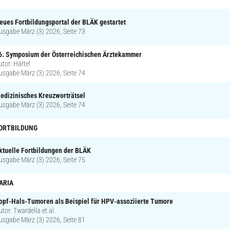
eues Fortbildungsportal der BLÄK gestartet
usgabe März (3) 2026, Seite 73
6. Symposium der Österreichischen Ärztekammer
utor: Härtel
usgabe März (3) 2026, Seite 74
edizinisches Kreuzworträtsel
usgabe März (3) 2026, Seite 74
ORTBILDUNG
ktuelle Fortbildungen der BLÄK
usgabe März (3) 2026, Seite 75
ARIA
opf-Hals-Tumoren als Beispiel für HPV-assoziierte Tumore
utor: Twardella et al.
usgabe März (3) 2026, Seite 81