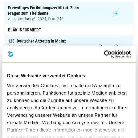
Freiwilliges Fortbildungszertifikat: Zehn
Fragen zum Titelthema
Ausgabe Juni (6) 2024, Seite 246
BLÄK INFORMIERT
128. Deutscher Ärztetag in Mainz
Autor: Wagle, Härtel, Schäfer
Ausgabe Juni (6) 2024, Seite 248
Ärztliche Weiterbildung – Wunsch und
Wirklichkeit
Autor: Wagle
Diese Webseite verwendet Cookies
Ausgabe Juni (6) 2024, Seite 256
Wir verwenden Cookies, um Inhalte und Anzeigen zu
Internationale Konferenz in München
personalisieren, Funktionen für soziale Medien anbieten
berät über Deklaration von Helsinki
zu können und die Zugriffe auf unsere Website zu
Autor: Härtel
analysieren. Außerdem geben wir Informationen zu Ihrer
Ausgabe Juni (6) 2024, Seite 257
Verwendung unserer Website an unsere Partner für
Aus der praktischen Prüfung der MFA –
soziale Medien, Werbung und Analysen weiter. Unsere
Fall 24: Pneumonie
Partner führen diese Informationen möglicherweise mit
Ausgabe Juni (6) 2024, Seite 258
weiteren Daten zusammen, die Sie ihnen bereitgestellt