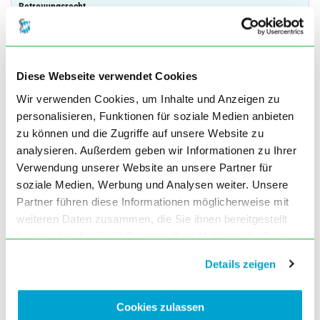
Betreuungsrecht
Autor: Frühling
Ausgabe Januar (1) 2023, Seite 19
Traumjob MFA
Autor: Wagle
Diese Webseite verwendet Cookies
Ausgabe Januar (1) 2023, Seite 20
Wir verwenden Cookies, um Inhalte und Anzeigen zu
Quitterer setzt sich für Freilassung der
personalisieren, Funktionen für soziale Medien anbieten
Präsidentin der türkischen Ärztekammer
zu können und die Zugriffe auf unsere Website zu
ein
Autor: Wagle
analysieren. Außerdem geben wir Informationen zu Ihrer
Ausgabe Januar (1) 2023, Seite 23
Verwendung unserer Website an unsere Partner für
soziale Medien, Werbung und Analysen weiter. Unsere
„Deutschland ist das Bordell Europas“
Autor: Wagle
Partner führen diese Informationen möglicherweise mit
Ausgabe Januar (1) 2023, Seite 24
weiteren Daten zusammen, die Sie ihnen bereitgestellt
haben oder die sie im Rahmen Ihrer Nutzung der Dienste
One Health – Schulfach und TV-Spots
Autor: Nedbal
gesammelt haben. Sie geben Einwilligung zu unseren
Details zeigen
Ausgabe Januar (1) 2023, Seite 26
Cookies, wenn Sie unsere Webseite weiterhin nutzen.
Bayerisches Kabinett beschließt Energie-
Härtefallhilfen für Unternehmen
Cookies zulassen
Autor: Wagle